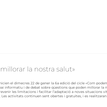
illorar la nostra salut»
icien el dimecres 22 de gener la 6a edició del cicle «Com podem 
pai informatiu i de debat sobre qüestions que poden millorar la
venir les limitacions i facilitar l’adaptació a noves situacions vit
Les activitats continuen sent obertes i gratuïtes, i es realitzaran