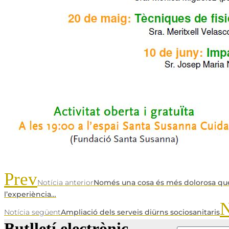
Prev
Notícia anterior
Només una cosa és més dolorosa qu
l’experiència…
N
Notícia següent
Ampliació dels serveis diürns sociosanitaris
Butlletí electrònic