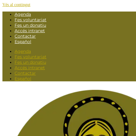
Vés al contingut
Agenda
Fes voluntariat
Fes un donatiu
Accés intranet
Contactar
Español
Agenda
Fes voluntariat
Fes un donatiu
Accés intranet
Contactar
Español