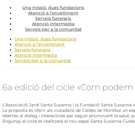
Una missió, dues fundacions
Atenció a l’envelliment
Serveis funeraris
Atenció intermèdia
Serveis per a la comunitat
Una missió, dues fundacions
Atenció a l’envelliment
Serveis funeraris
Atenció intermèdia
Serveis per a la comunitat
6a edició del cicle «Com podem m
L’Associació Jardí Santa Susanna i la Fundació Santa Susanna in
La proposta és oferir als ciutadans de Caldes de Montbui un es
obertes al diàleg i interactives per seguir promovent la salut, pre
Engunay el cicle es realitzarà al nou espai Santa Susanna Cuida. 