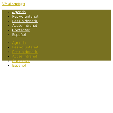
Vés al contingut
Agenda
Fes voluntariat
Fes un donatiu
Accés intranet
Contactar
Español
Agenda
Fes voluntariat
Fes un donatiu
Accés intranet
Contactar
Español