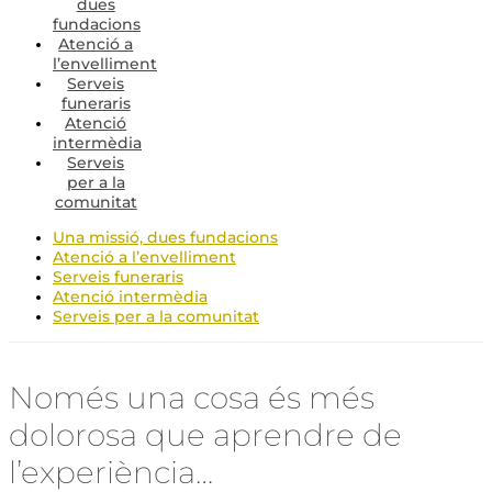
dues
fundacions
Atenció a
l’envelliment
Serveis
funeraris
Atenció
intermèdia
Serveis
per a la
comunitat
Una missió, dues fundacions
Atenció a l’envelliment
Serveis funeraris
Atenció intermèdia
Serveis per a la comunitat
Només una cosa és més
dolorosa que aprendre de
l’experiència…