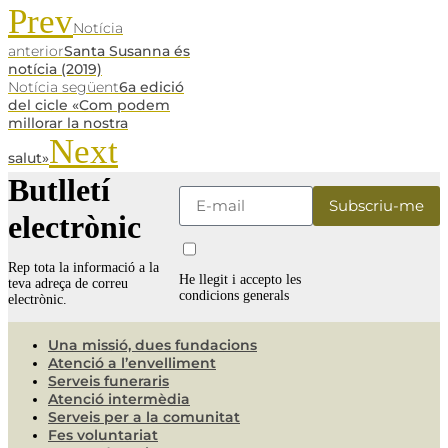
Prev
Notícia
anterior
Santa Susanna és
notícia (2019)
Notícia següent
6a edició
del cicle «Com podem
millorar la nostra
Next
salut»
Butlletí
electrònic
Rep tota la informació a la
He llegit i accepto les
teva adreça de correu
condicions generals
electrònic.
Una missió, dues fundacions
Atenció a l’envelliment
Serveis funeraris
Atenció intermèdia
Serveis per a la comunitat
Fes voluntariat