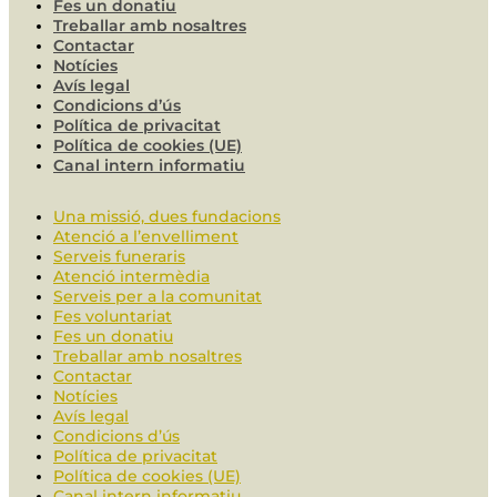
Fes un donatiu
Treballar amb nosaltres
Contactar
Notícies
Avís legal
Condicions d’ús
Política de privacitat
Política de cookies (UE)
Canal intern informatiu
Una missió, dues fundacions
Atenció a l’envelliment
Serveis funeraris
Atenció intermèdia
Serveis per a la comunitat
Fes voluntariat
Fes un donatiu
Treballar amb nosaltres
Contactar
Notícies
Avís legal
Condicions d’ús
Política de privacitat
Política de cookies (UE)
Canal intern informatiu