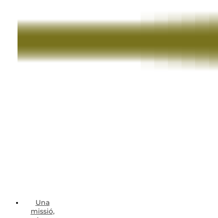
Una
missió,