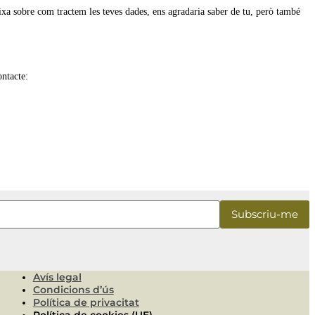
eixa sobre com tractem les teves dades, ens agradaria saber de tu, però també
ontacte:
Avís legal
Condicions d’ús
Política de privacitat
Política de cookies (UE)