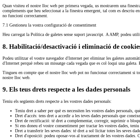
Quan visiteu el nostre lloc web per primera vegada, us mostrarem una finestra 
complements que heu seleccionat a la finestra emergent, tal com es descriu en 
no funcioni correctament.
7.1 Gestioneu la vostra configuració de consentiment
Heu carregat la Política de galetes sense suport javascript. A AMP, podeu utilit
8. Habilitació/desactivació i eliminació de cookie
Podeu utilitzar el vostre navegador d'Internet per eliminar les galetes autom
d'Internet perquè rebeu un missatge cada vegada que es col·loqui una galeta. 
Tingueu en compte que el nostre lloc web pot no funcionar correctament si totes
nostre lloc web.
9. Els teus drets respecte a les dades personals
Teniu els següents drets respecte a les vostres dades personals:
Teniu dret a saber per què es necessiten les vostres dades personals, qu
Dret d'accés: tens dret a accedir a les teves dades personals que coneix
Dret de rectificació: té dret a complementar, corregir, suprimir o bloq
Si ens doneu el vostre consentiment per tractar les vostres dades, teniu
Dret a transferir les seves dades: té dret a sol·licitar totes les seves d
Dret d'oposició: podeu oposar-vos al tractament de les vostres dades. C