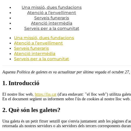
Una missió, dues fundacions
Atenció a l’envelliment
Serveis funeraris
Atenció intermèdia
Serveis per a la comunitat
Una missió, dues fundacions
Atenció a l’envelliment
Serveis funeraris
Atenció intermèdia
Serveis per a la comunitat
Aquesta Política de galetes es va actualitzar per última vegada el octubre 27,
1. Introducció
El nostre lloc web,
https://fss.cat
(d'ara endavant: "el lloc web") utilitza galet
En el document següent us informem sobre l'ús de cookies al nostre lloc web.
2. Què són les galetes?
Una galeta és un petit fitxer senzill que s'envia juntament amb les pàgines d
retornada als nostres servidors o als servidors dels tercers corresponents durant