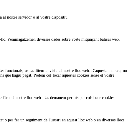
al nostre servidor o al vostre dispositiu.
 fer-ho, s'emmagatzemen diverses dades sobre vostè mitjançant balises web.
es funcionals, us facilitem la visita al nostre lloc web. D'aquesta manera, no
fins que hàgiu pagat. Podem col·locar aquestes cookies sense el vostre
bre l'ús del nostre lloc web. Us demanem permís per col·locar cookies
at o per fer un seguiment de l'usuari en aquest lloc web o en diversos llocs