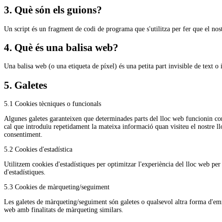
3. Què són els guions?
Un script és un fragment de codi de programa que s'utilitza per fer que el nost
4. Què és una balisa web?
Una balisa web (o una etiqueta de píxel) és una petita part invisible de text o
5. Galetes
5.1 Cookies tècniques o funcionals
Algunes galetes garanteixen que determinades parts del lloc web funcionin corr
cal que introduïu repetidament la mateixa informació quan visiteu el nostre ll
consentiment.
5.2 Cookies d'estadística
Utilitzem cookies d'estadístiques per optimitzar l'experiència del lloc web p
d'estadístiques.
5.3 Cookies de màrqueting/seguiment
Les galetes de màrqueting/seguiment són galetes o qualsevol altra forma d'emma
web amb finalitats de màrqueting similars.