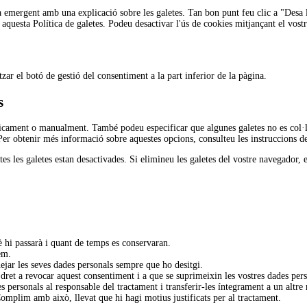
emergent amb una explicació sobre les galetes. Tan bon punt feu clic a "Desa les
aquesta Política de galetes. Podeu desactivar l'ús de cookies mitjançant el vost
zar el botó de gestió del consentiment a la part inferior de la pàgina.
s
àticament o manualment. També podeu especificar que algunes galetes no es col·l
Per obtenir més informació sobre aquestes opcions, consulteu les instruccions d
 les galetes estan desactivades. Si elimineu les galetes del vostre navegador, e
è hi passarà i quant de temps es conservaran.
em.
uejar les seves dades personals sempre que ho desitgi.
 dret a revocar aquest consentiment i a que se suprimeixin les vostres dades pers
ades personals al responsable del tractament i transferir-les íntegrament a un altre
omplim amb això, llevat que hi hagi motius justificats per al tractament.