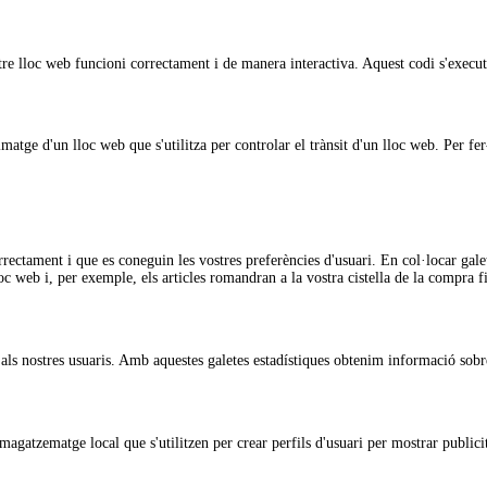
re lloc web funcioni correctament i de manera interactiva. Aquest codi s'executa 
 imatge d'un lloc web que s'utilitza per controlar el trànsit d'un lloc web. Per
ectament i que es coneguin les vostres preferències d'usuari. En col·locar galet
oc web i, per exemple, els articles romandran a la vostra cistella de la compra 
er als nostres usuaris. Amb aquestes galetes estadístiques obtenim informació so
gatzematge local que s'utilitzen per crear perfils d'usuari per mostrar publicit