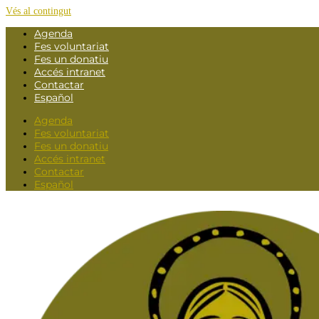
Vés al contingut
Agenda
Fes voluntariat
Fes un donatiu
Accés intranet
Contactar
Español
Agenda
Fes voluntariat
Fes un donatiu
Accés intranet
Contactar
Español