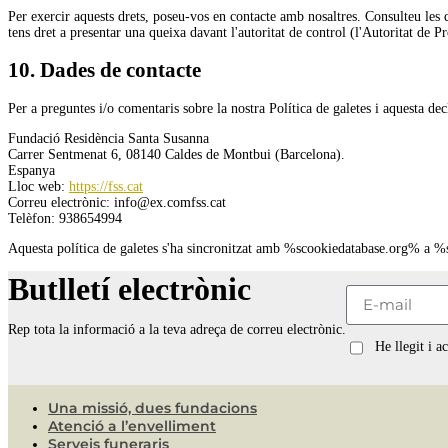
Per exercir aquests drets, poseu-vos en contacte amb nosaltres. Consulteu les d
tens dret a presentar una queixa davant l'autoritat de control (l'Autoritat de P
10. Dades de contacte
Per a preguntes i/o comentaris sobre la nostra Política de galetes i aquesta de
Fundació Residència Santa Susanna
Carrer Sentmenat 6, 08140 Caldes de Montbui (Barcelona).
Espanya
Lloc web:
https://fss.cat
Correu electrònic:
info@
ex.com
fss.cat
Telèfon: 938654994
Aquesta política de galetes s'ha sincronitzat amb %scookiedatabase.org% a %
Butlletí electrònic
Rep tota la informació a la teva adreça de correu electrònic.
He llegit i a
Una missió, dues fundacions
Atenció a l’envelliment
Serveis funeraris