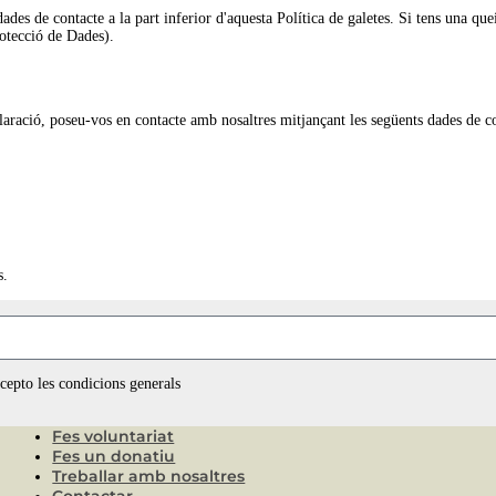
ades de contacte a la part inferior d'aquesta Política de galetes. Si tens una qu
rotecció de Dades).
claració, poseu-vos en contacte amb nosaltres mitjançant les següents dades de c
s.
ccepto les condicions generals
Fes voluntariat
Fes un donatiu
Treballar amb nosaltres
Contactar