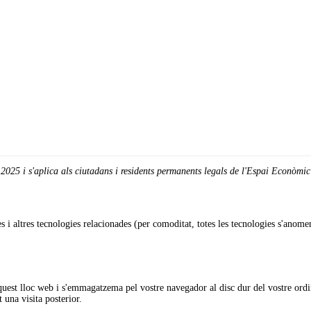
 2025 i s'aplica als ciutadans i residents permanents legals de l'Espai Econòmic
es i altres tecnologies relacionades (per comoditat, totes les tecnologies s'ano
'aquest lloc web i s'emmagatzema pel vostre navegador al disc dur del vostre or
 una visita posterior.