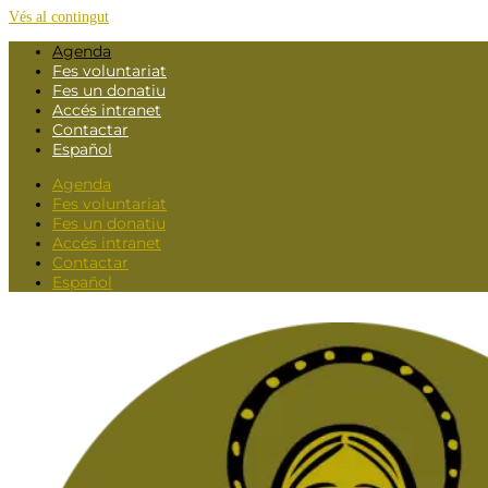
Vés al contingut
Agenda
Fes voluntariat
Fes un donatiu
Accés intranet
Contactar
Español
Agenda
Fes voluntariat
Fes un donatiu
Accés intranet
Contactar
Español