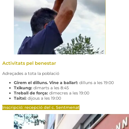
Activitats pel benestar
Adreçades a tota la població
Girem el dilluns. Vine a ballar!:
dilluns a les 19:00
Txikung:
dimarts a les 8:45
Treball de força:
dimecres a les 19:00
Taitxí:
dijous a les 19:00
Inscripció: recepció del c. Sentmenat