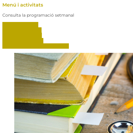
Menú i activitats
Consulta la programació setmanal
del 3 al 9 d'agost
del 10 al 16 d'agost
del 17 al 23 d'agost
del 24 al 30 d'agost
del 31 d'agost al 6 de setembre