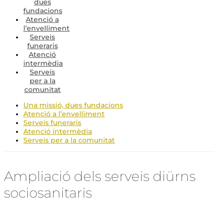
dues
fundacions
Atenció a
l’envelliment
Serveis
funeraris
Atenció
intermèdia
Serveis
per a la
comunitat
Una missió, dues fundacions
Atenció a l’envelliment
Serveis funeraris
Atenció intermèdia
Serveis per a la comunitat
Ampliació dels serveis diürns
sociosanitaris