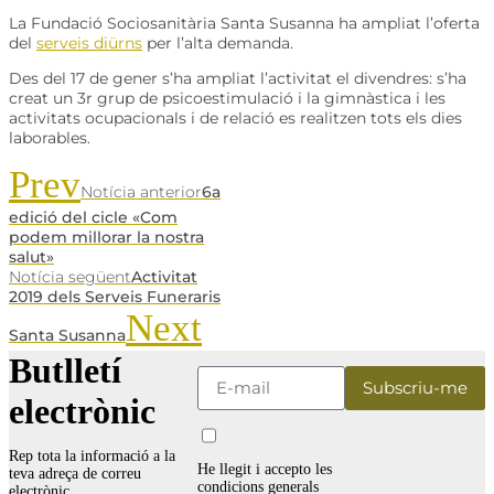
La Fundació Sociosanitària Santa Susanna ha ampliat l’oferta
del
serveis diürns
per l’alta demanda.
Des del 17 de gener s’ha ampliat l’activitat el divendres: s’ha
creat un 3r grup de psicoestimulació i la gimnàstica i les
activitats ocupacionals i de relació es realitzen tots els dies
laborables.
Prev
Notícia anterior
6a
edició del cicle «Com
podem millorar la nostra
salut»
Notícia següent
Activitat
2019 dels Serveis Funeraris
Next
Santa Susanna
Butlletí
electrònic
Rep tota la informació a la
He llegit i accepto les
teva adreça de correu
condicions generals
electrònic.