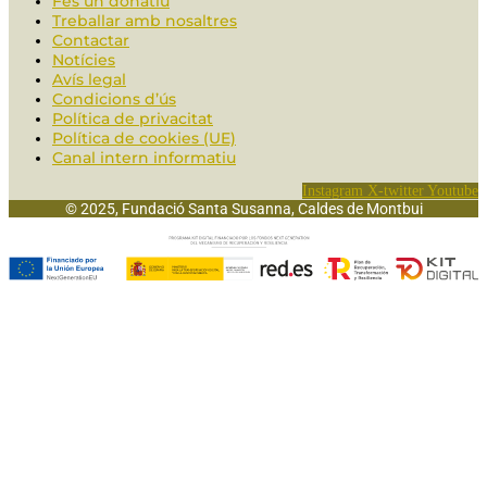
Fes un donatiu
Treballar amb nosaltres
Contactar
Notícies
Avís legal
Condicions d’ús
Política de privacitat
Política de cookies (UE)
Canal intern informatiu
Instagram
X-twitter
Youtube
© 2025, Fundació Santa Susanna, Caldes de Montbui