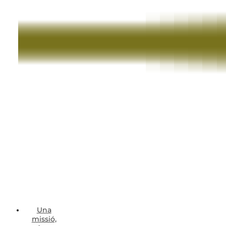
Una
missió,