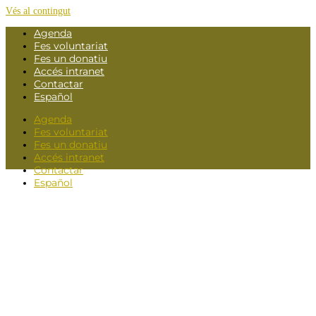
Vés al contingut
Agenda
Fes voluntariat
Fes un donatiu
Accés intranet
Contactar
Español
Agenda
Fes voluntariat
Fes un donatiu
Accés intranet
Contactar
Español