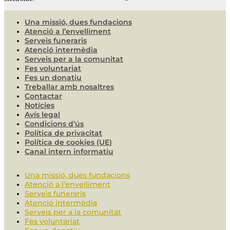
Una missió, dues fundacions
Atenció a l’envelliment
Serveis funeraris
Atenció intermèdia
Serveis per a la comunitat
Fes voluntariat
Fes un donatiu
Treballar amb nosaltres
Contactar
Notícies
Avís legal
Condicions d’ús
Política de privacitat
Política de cookies (UE)
Canal intern informatiu
Una missió, dues fundacions
Atenció a l’envelliment
Serveis funeraris
Atenció intermèdia
Serveis per a la comunitat
Fes voluntariat