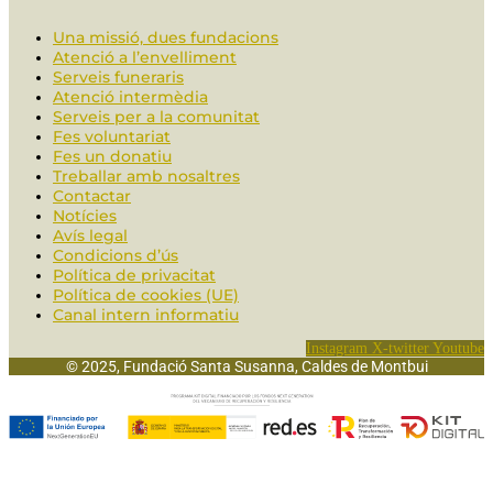
Una missió, dues fundacions
Atenció a l’envelliment
Serveis funeraris
Atenció intermèdia
Serveis per a la comunitat
Fes voluntariat
Fes un donatiu
Treballar amb nosaltres
Contactar
Notícies
Avís legal
Condicions d’ús
Política de privacitat
Política de cookies (UE)
Canal intern informatiu
Instagram
X-twitter
Youtube
© 2025, Fundació Santa Susanna, Caldes de Montbui