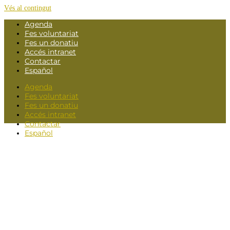
Vés al contingut
Agenda
Fes voluntariat
Fes un donatiu
Accés intranet
Contactar
Español
Agenda
Fes voluntariat
Fes un donatiu
Accés intranet
Contactar
Español