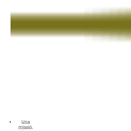
Una
missió,