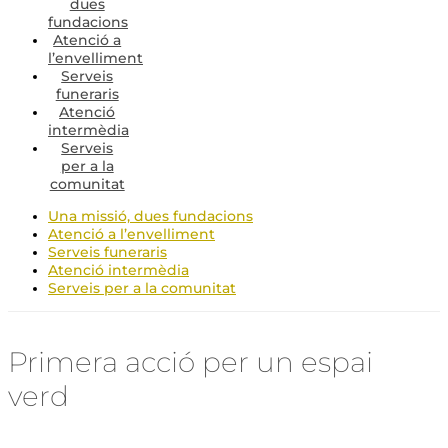
dues
fundacions
Atenció a
l’envelliment
Serveis
funeraris
Atenció
intermèdia
Serveis
per a la
comunitat
Una missió, dues fundacions
Atenció a l’envelliment
Serveis funeraris
Atenció intermèdia
Serveis per a la comunitat
Primera acció per un espai
verd