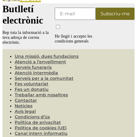
Butlletí
electrònic
Rep tota la informació a la
He llegit i accepto les
teva adreça de correu
condicions generals
electrònic.
Una missió, dues fundacions
Atenció a l’envelliment
Serveis funeraris
Atenció intermèdia
Serveis per a la comunitat
Fes voluntariat
Fes un donatiu
Treballar amb nosaltres
Contactar
Notícies
Avís legal
Condicions d’ús
Política de privacitat
Política de cookies (UE)
Canal intern informatiu