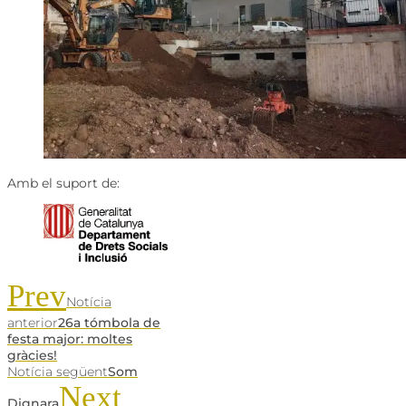
Amb el suport de:
Prev
Notícia
anterior
26a tómbola de
festa major: moltes
gràcies!
Notícia següent
Som
Next
Dignara