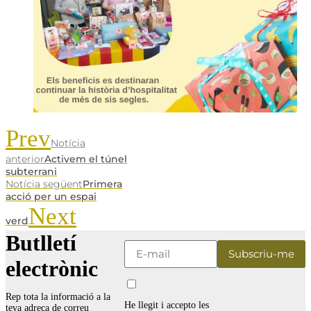
Prev
Notícia
anterior
Activem el túnel
subterrani
Notícia següent
Primera
acció per un espai
Next
verd
Butlletí
electrònic
Rep tota la informació a la
He llegit i accepto les
teva adreça de correu