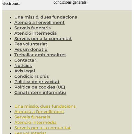
condicions generals
electrònic.
Una missió, dues fundacions
Atenció a l’envelliment
Serveis funeraris
Atenció intermèdia
Serveis per a la comunitat
Fes voluntariat
Fes un donatiu
Treballar amb nosaltres
Contactar
Notícies
Avís legal
Condicions d’ús
Política de privacitat
Política de cookies (UE)
Canal intern informatiu
Una missió, dues fundacions
Atenció a l’envelliment
Serveis funeraris
Atenció intermèdia
Serveis per a la comunitat
Fes voluntariat