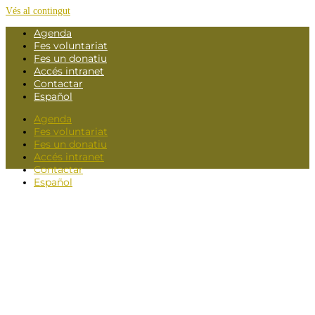
Vés al contingut
Agenda
Fes voluntariat
Fes un donatiu
Accés intranet
Contactar
Español
Agenda
Fes voluntariat
Fes un donatiu
Accés intranet
Contactar
Español