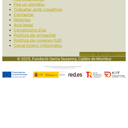
Fes un donatiu
Treballar amb nosaltres
Contactar
Notícies
Avís legal
Condicions d’ús
Política de privacitat
Política de cookies (UE)
Canal intern informatiu
Instagram
X-twitter
Youtube
© 2025, Fundació Santa Susanna, Caldes de Montbui