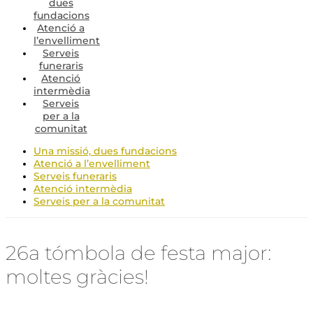
dues
fundacions
Atenció a
l’envelliment
Serveis
funeraris
Atenció
intermèdia
Serveis
per a la
comunitat
Una missió, dues fundacions
Atenció a l’envelliment
Serveis funeraris
Atenció intermèdia
Serveis per a la comunitat
26a tómbola de festa major:
moltes gràcies!