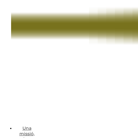
Una
missió,