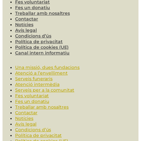
Fes voluntariat
Fes un donatiu
Treballar amb nosaltres
Contactar
Notícies
Avís legal
Condicions d’ús
Política de privacitat
Política de cookies (UE)
Canal intern informatiu
Una missió, dues fundacions
Atenció a l’envelliment
Serveis funeraris
Atenció intermèdia
Serveis per a la comunitat
Fes voluntariat
Fes un donatiu
Treballar amb nosaltres
Contactar
Notícies
Avís legal
Condicions d’ús
Política de privacitat