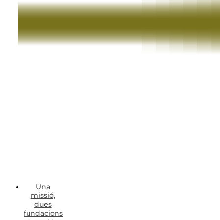
Una
missió,
dues
fundacions