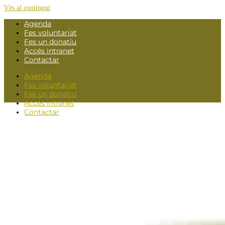
Vés al contingut
Agenda
Fes voluntariat
Fes un donatiu
Accés intranet
Contactar
Agenda
Fes voluntariat
Fes un donatiu
Accés intranet
Contactar