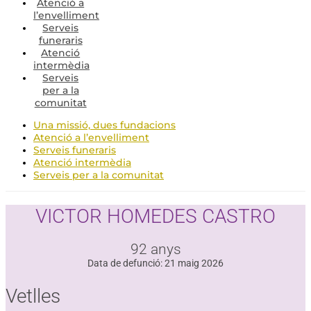
Atenció a
l’envelliment
Serveis
funeraris
Atenció
intermèdia
Serveis
per a la
comunitat
Una missió, dues fundacions
Atenció a l’envelliment
Serveis funeraris
Atenció intermèdia
Serveis per a la comunitat
VICTOR HOMEDES CASTRO
92 anys
Data de defunció: 21 maig 2026
Vetlles