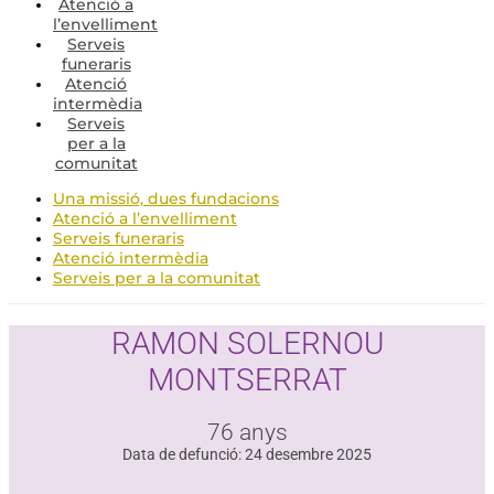
Atenció a
l’envelliment
Serveis
funeraris
Atenció
intermèdia
Serveis
per a la
comunitat
Una missió, dues fundacions
Atenció a l’envelliment
Serveis funeraris
Atenció intermèdia
Serveis per a la comunitat
RAMON SOLERNOU
MONTSERRAT
76 anys
Data de defunció: 24 desembre 2025