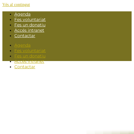
Vés al contingut
Agenda
Fes voluntariat
Fes un donatiu
Accés intranet
Contactar
Agenda
Fes voluntariat
Fes un donatiu
Accés intranet
Contactar