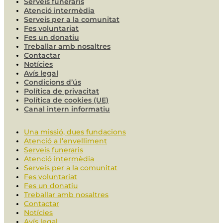
Serveis funeraris
Atenció intermèdia
Serveis per a la comunitat
Fes voluntariat
Fes un donatiu
Treballar amb nosaltres
Contactar
Notícies
Avís legal
Condicions d’ús
Política de privacitat
Política de cookies (UE)
Canal intern informatiu
Una missió, dues fundacions
Atenció a l’envelliment
Serveis funeraris
Atenció intermèdia
Serveis per a la comunitat
Fes voluntariat
Fes un donatiu
Treballar amb nosaltres
Contactar
Notícies
Avís legal