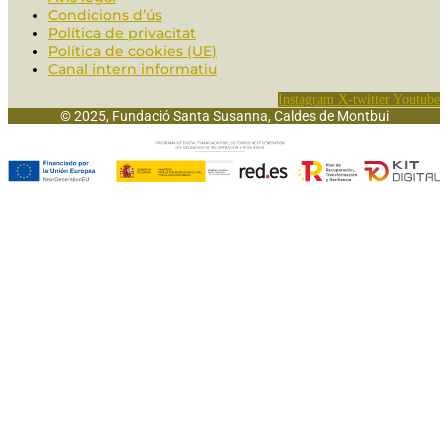
Condicions d’ús
Política de privacitat
Política de cookies (UE)
Canal intern informatiu
Instagram
X-twitter
Youtube
© 2025, Fundació Santa Susanna, Caldes de Montbui