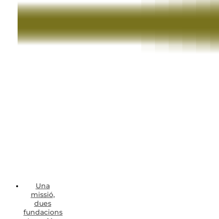
Una
missió,
dues
fundacions