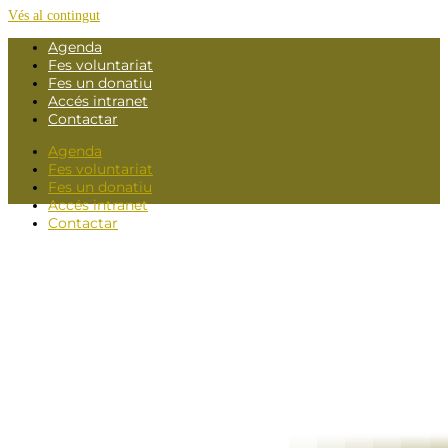
Vés al contingut
Agenda
Fes voluntariat
Fes un donatiu
Accés intranet
Contactar
Agenda
Fes voluntariat
Fes un donatiu
Accés intranet
Contactar