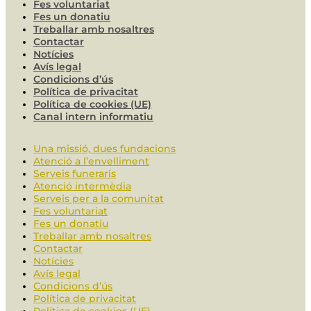
Fes voluntariat
Fes un donatiu
Treballar amb nosaltres
Contactar
Notícies
Avís legal
Condicions d’ús
Política de privacitat
Política de cookies (UE)
Canal intern informatiu
Una missió, dues fundacions
Atenció a l’envelliment
Serveis funeraris
Atenció intermèdia
Serveis per a la comunitat
Fes voluntariat
Fes un donatiu
Treballar amb nosaltres
Contactar
Notícies
Avís legal
Condicions d’ús
Política de privacitat