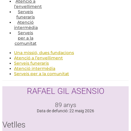
Atenció a
l’envelliment
Serveis
funeraris
Atenció
intermèdia
Serveis
per a la
comunitat
Una missió, dues fundacions
Atenció a l’envelliment
Serveis funeraris
Atenció intermèdia
Serveis per a la comunitat
RAFAEL GIL ASENSIO
89 anys
Data de defunció: 22 maig 2026
Vetlles