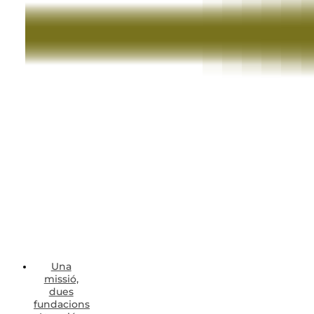
Una
missió,
dues
fundacions