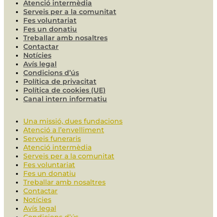
Atenció intermèdia
Serveis per a la comunitat
Fes voluntariat
Fes un donatiu
Treballar amb nosaltres
Contactar
Notícies
Avís legal
Condicions d’ús
Política de privacitat
Política de cookies (UE)
Canal intern informatiu
Una missió, dues fundacions
Atenció a l’envelliment
Serveis funeraris
Atenció intermèdia
Serveis per a la comunitat
Fes voluntariat
Fes un donatiu
Treballar amb nosaltres
Contactar
Notícies
Avís legal