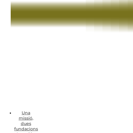
Una
missió,
dues
fundacions