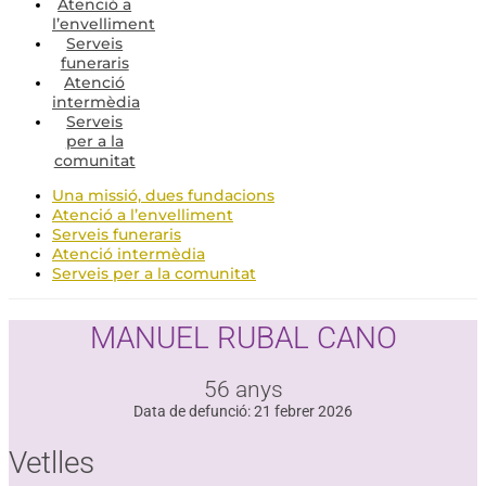
Atenció a
l’envelliment
Serveis
funeraris
Atenció
intermèdia
Serveis
per a la
comunitat
Una missió, dues fundacions
Atenció a l’envelliment
Serveis funeraris
Atenció intermèdia
Serveis per a la comunitat
MANUEL RUBAL CANO
56 anys
Data de defunció: 21 febrer 2026
Vetlles