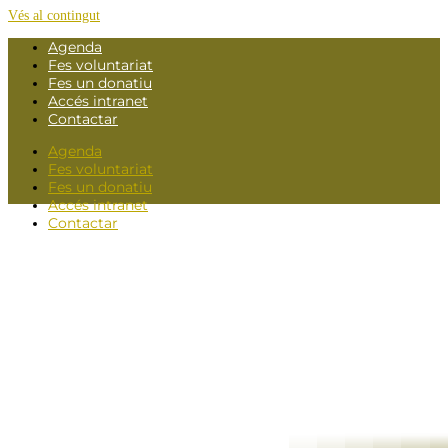
Vés al contingut
Agenda
Fes voluntariat
Fes un donatiu
Accés intranet
Contactar
Agenda
Fes voluntariat
Fes un donatiu
Accés intranet
Contactar