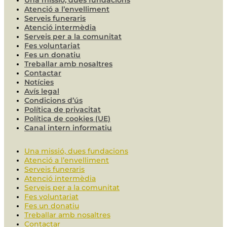
Una missió, dues fundacions
Atenció a l’envelliment
Serveis funeraris
Atenció intermèdia
Serveis per a la comunitat
Fes voluntariat
Fes un donatiu
Treballar amb nosaltres
Contactar
Notícies
Avís legal
Condicions d’ús
Política de privacitat
Política de cookies (UE)
Canal intern informatiu
Una missió, dues fundacions
Atenció a l’envelliment
Serveis funeraris
Atenció intermèdia
Serveis per a la comunitat
Fes voluntariat
Fes un donatiu
Treballar amb nosaltres
Contactar