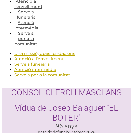
Atenció a
l’envelliment
Serveis
funeraris
Atenció
intermèdia
Serveis
per a la
comunitat
Una missió, dues fundacions
Atenció a l’envelliment
Serveis funeraris
Atenció intermèdia
Serveis per a la comunitat
CONSOL CLERCH MASCLANS
Vídua de Josep Balaguer "EL
BOTER"
96 anys
Data de defunció: 7 febrer 2026