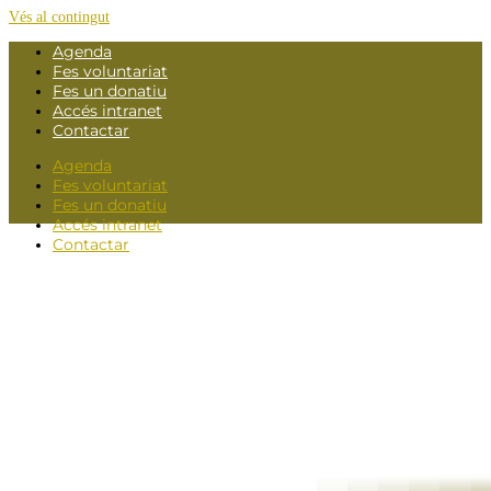
Vés al contingut
Agenda
Fes voluntariat
Fes un donatiu
Accés intranet
Contactar
Agenda
Fes voluntariat
Fes un donatiu
Accés intranet
Contactar