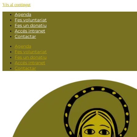
Vés al contingut
Agenda
Fes voluntariat
Fes un donatiu
Accés intranet
Contactar
Agenda
Fes voluntariat
Fes un donatiu
Accés intranet
Contactar