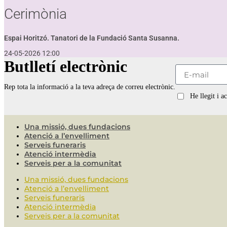
Cerimònia
Espai Horitzó. Tanatori de la Fundació Santa Susanna.
24-05-2026 12:00
Butlletí electrònic
Rep tota la informació a la teva adreça de correu electrònic.
He llegit i a
Una missió, dues fundacions
Atenció a l’envelliment
Serveis funeraris
Atenció intermèdia
Serveis per a la comunitat
Una missió, dues fundacions
Atenció a l’envelliment
Serveis funeraris
Atenció intermèdia
Serveis per a la comunitat