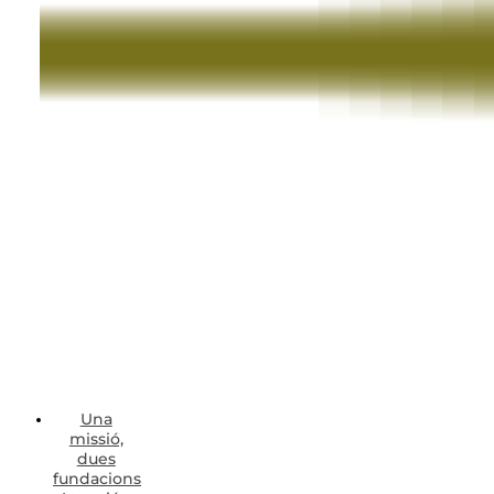
Una
missió,
dues
fundacions