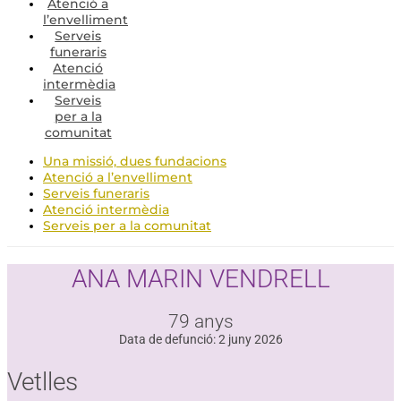
Atenció a
l’envelliment
Serveis
funeraris
Atenció
intermèdia
Serveis
per a la
comunitat
Una missió, dues fundacions
Atenció a l’envelliment
Serveis funeraris
Atenció intermèdia
Serveis per a la comunitat
ANA MARIN VENDRELL
79 anys
Data de defunció: 2 juny 2026
Vetlles