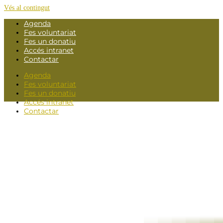
Vés al contingut
Agenda
Fes voluntariat
Fes un donatiu
Accés intranet
Contactar
Agenda
Fes voluntariat
Fes un donatiu
Accés intranet
Contactar