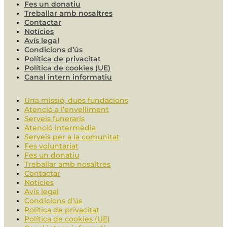
Fes un donatiu
Treballar amb nosaltres
Contactar
Notícies
Avís legal
Condicions d’ús
Política de privacitat
Política de cookies (UE)
Canal intern informatiu
Una missió, dues fundacions
Atenció a l’envelliment
Serveis funeraris
Atenció intermèdia
Serveis per a la comunitat
Fes voluntariat
Fes un donatiu
Treballar amb nosaltres
Contactar
Notícies
Avís legal
Condicions d’ús
Política de privacitat
Política de cookies (UE)