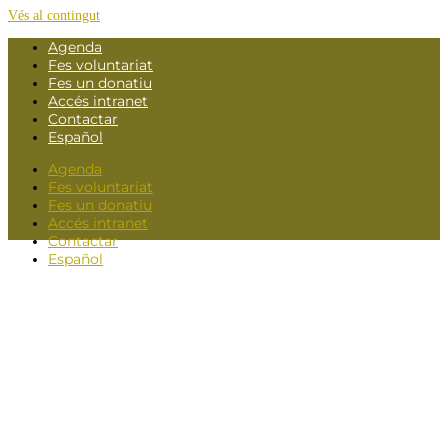
Vés al contingut
Agenda
Fes voluntariat
Fes un donatiu
Accés intranet
Contactar
Español
Agenda
Fes voluntariat
Fes un donatiu
Accés intranet
Contactar
Español