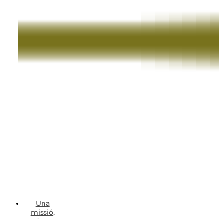
Una
missió,