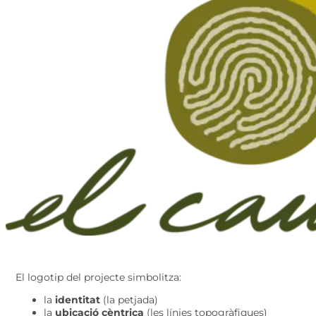
El logotip del projecte simbolitza:
la
identitat
(la petjada)
la
ubicació cèntrica
(les línies topogràfiques)