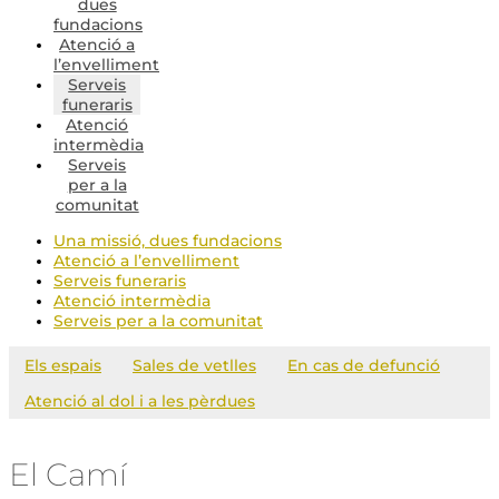
dues
fundacions
Atenció a
l’envelliment
Serveis
funeraris
Atenció
intermèdia
Serveis
per a la
comunitat
Una missió, dues fundacions
Atenció a l’envelliment
Serveis funeraris
Atenció intermèdia
Serveis per a la comunitat
Els espais
Sales de vetlles
En cas de defunció
Atenció al dol i a les pèrdues
El Camí