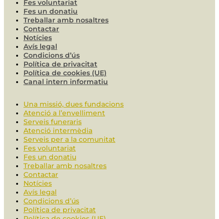
Fes voluntariat
Fes un donatiu
Treballar amb nosaltres
Contactar
Notícies
Avís legal
Condicions d’ús
Política de privacitat
Política de cookies (UE)
Canal intern informatiu
Una missió, dues fundacions
Atenció a l’envelliment
Serveis funeraris
Atenció intermèdia
Serveis per a la comunitat
Fes voluntariat
Fes un donatiu
Treballar amb nosaltres
Contactar
Notícies
Avís legal
Condicions d’ús
Política de privacitat
Política de cookies (UE)