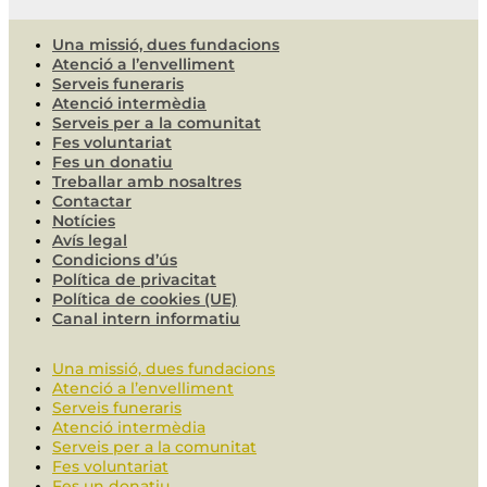
Una missió, dues fundacions
Atenció a l’envelliment
Serveis funeraris
Atenció intermèdia
Serveis per a la comunitat
Fes voluntariat
Fes un donatiu
Treballar amb nosaltres
Contactar
Notícies
Avís legal
Condicions d’ús
Política de privacitat
Política de cookies (UE)
Canal intern informatiu
Una missió, dues fundacions
Atenció a l’envelliment
Serveis funeraris
Atenció intermèdia
Serveis per a la comunitat
Fes voluntariat
Fes un donatiu