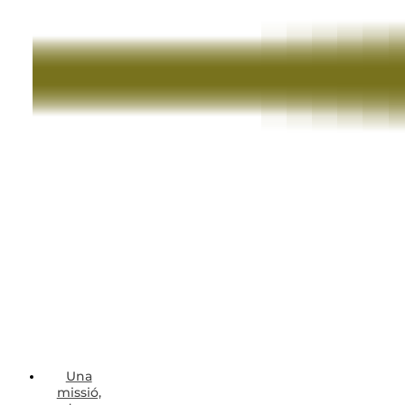
Una
missió,