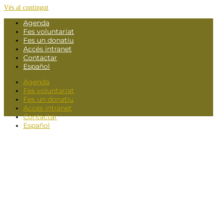
Vés al contingut
Agenda
Fes voluntariat
Fes un donatiu
Accés intranet
Contactar
Español
Agenda
Fes voluntariat
Fes un donatiu
Accés intranet
Contactar
Español