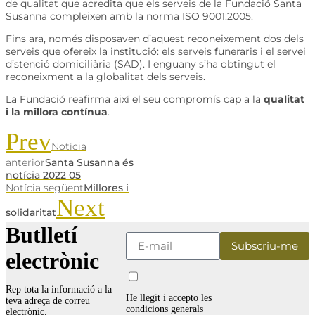
de qualitat que acredita que els serveis de la Fundació Santa
Susanna compleixen amb la norma ISO 9001:2005.
Fins ara, només disposaven d’aquest reconeixement dos dels
serveis que ofereix la institució: els serveis funeraris i el servei
d’stenció domiciliària (SAD). I enguany s’ha obtingut el
reconeixment a la globalitat dels serveis.
La Fundació reafirma així el seu compromís cap a la
qualitat
i la millora contínua
.
Prev
Notícia
anterior
Santa Susanna és
notícia 2022 05
Notícia següent
Millores i
Next
solidaritat
Butlletí
electrònic
Rep tota la informació a la
He llegit i accepto les
teva adreça de correu
condicions generals
electrònic.