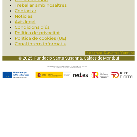
Treballar amb nosaltres
Contactar
Notícies
Avís legal
Condicions d’ús
Política de privacitat
Política de cookies (UE)
Canal intern informatiu
Instagram
X-twitter
Youtube
© 2025, Fundació Santa Susanna, Caldes de Montbui