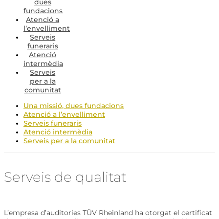
dues
fundacions
Atenció a
l’envelliment
Serveis
funeraris
Atenció
intermèdia
Serveis
per a la
comunitat
Una missió, dues fundacions
Atenció a l’envelliment
Serveis funeraris
Atenció intermèdia
Serveis per a la comunitat
Serveis de qualitat
L’empresa d’auditories TÜV Rheinland ha otorgat el certificat