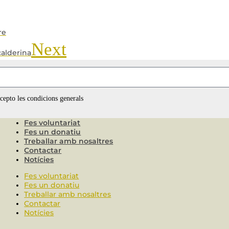
re
Next
calderina
ccepto les condicions generals
Fes voluntariat
Fes un donatiu
Treballar amb nosaltres
Contactar
Notícies
Fes voluntariat
Fes un donatiu
Treballar amb nosaltres
Contactar
Notícies