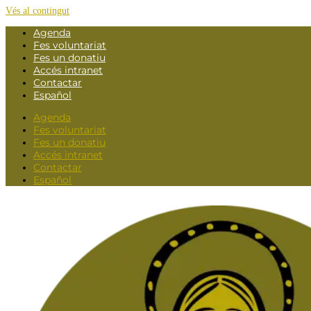
Vés al contingut
Agenda
Fes voluntariat
Fes un donatiu
Accés intranet
Contactar
Español
Agenda
Fes voluntariat
Fes un donatiu
Accés intranet
Contactar
Español