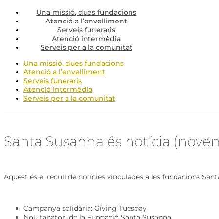
Una missió, dues fundacions
Atenció a l’envelliment
Serveis funeraris
Atenció intermèdia
Serveis per a la comunitat
Una missió, dues fundacions
Atenció a l’envelliment
Serveis funeraris
Atenció intermèdia
Serveis per a la comunitat
Santa Susanna és notícia (nove
Aquest és el recull de notícies vinculades a les fundacions Sa
Campanya solidària: Giving Tuesday
Nou tanatori de la Fundació Santa Susanna