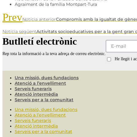
Agraïment de la família Montpart-Tura
Prev
Notícia anterior
Compromís amb la igualtat de gène
Notícia següent
Activitats socioeducatives per a la gent gran 
Butlletí electrònic
Rep tota la informació a la teva adreça de correu electrònic.
He llegit i a
Una missió, dues fundacions
Atenció a l’envelliment
Serveis funeraris
Atenció intermèdia
Serveis per a la comunitat
Una missió, dues fundacions
Atenció a l’envelliment
Serveis funeraris
Atenció intermèdia
Serveis per a la comunitat