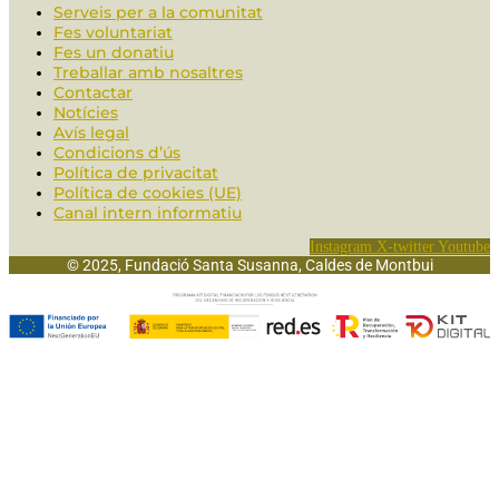
Serveis per a la comunitat
Fes voluntariat
Fes un donatiu
Treballar amb nosaltres
Contactar
Notícies
Avís legal
Condicions d’ús
Política de privacitat
Política de cookies (UE)
Canal intern informatiu
Instagram
X-twitter
Youtube
© 2025, Fundació Santa Susanna, Caldes de Montbui