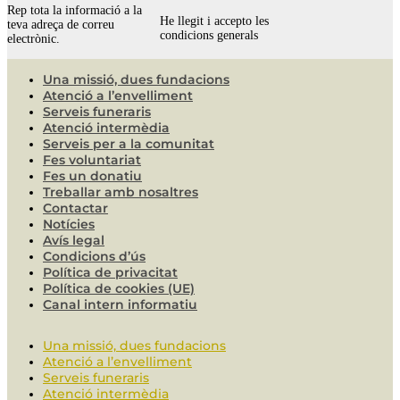
Rep tota la informació a la
He llegit i accepto les
teva adreça de correu
condicions generals
electrònic.
Una missió, dues fundacions
Atenció a l’envelliment
Serveis funeraris
Atenció intermèdia
Serveis per a la comunitat
Fes voluntariat
Fes un donatiu
Treballar amb nosaltres
Contactar
Notícies
Avís legal
Condicions d’ús
Política de privacitat
Política de cookies (UE)
Canal intern informatiu
Una missió, dues fundacions
Atenció a l’envelliment
Serveis funeraris
Atenció intermèdia