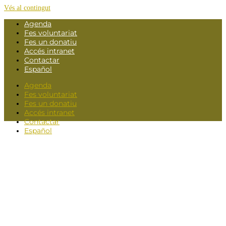
Vés al contingut
Agenda
Fes voluntariat
Fes un donatiu
Accés intranet
Contactar
Español
Agenda
Fes voluntariat
Fes un donatiu
Accés intranet
Contactar
Español