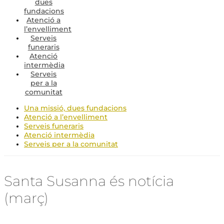
dues
fundacions
Atenció a
l’envelliment
Serveis
funeraris
Atenció
intermèdia
Serveis
per a la
comunitat
Una missió, dues fundacions
Atenció a l’envelliment
Serveis funeraris
Atenció intermèdia
Serveis per a la comunitat
Santa Susanna és notícia
(març)