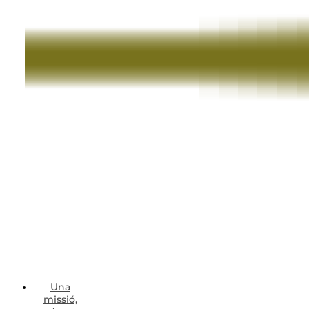
Una
missió,