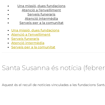
Una missió, dues fundacions
Atenció a l’envelliment
Serveis funeraris
Atenció intermèdia
Serveis per a la comunitat
Una missió, dues fundacions
Atenció a l’envelliment
Serveis funeraris
Atenció intermèdia
Serveis per a la comunitat
Santa Susanna és notícia (febrer
Aquest és el recull de notícies vinculades a les fundacions San