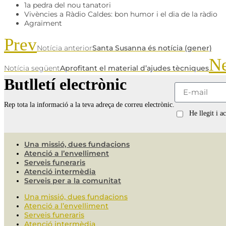
1a pedra del nou tanatori
Vivències a Ràdio Caldes: bon humor i el dia de la ràdio
Agraïment
Prev
Notícia anterior
Santa Susanna és notícia (gener)
N
Notícia següent
Aprofitant el material d’ajudes tècniques
Butlletí electrònic
Rep tota la informació a la teva adreça de correu electrònic.
He llegit i a
Una missió, dues fundacions
Atenció a l’envelliment
Serveis funeraris
Atenció intermèdia
Serveis per a la comunitat
Una missió, dues fundacions
Atenció a l’envelliment
Serveis funeraris
Atenció intermèdia