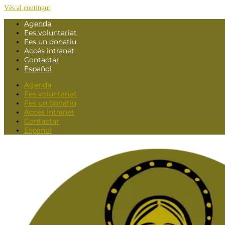
Vés al contingut
Agenda
Fes voluntariat
Fes un donatiu
Accés intranet
Contactar
Español
Agenda
Fes voluntariat
Fes un donatiu
Accés intranet
Contactar
Español