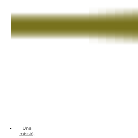
Una
missió,