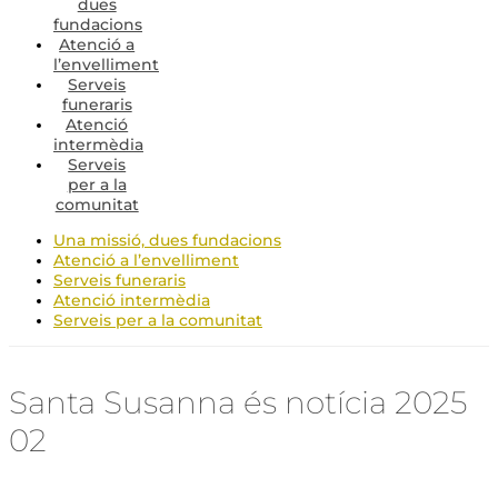
dues
fundacions
Atenció a
l’envelliment
Serveis
funeraris
Atenció
intermèdia
Serveis
per a la
comunitat
Una missió, dues fundacions
Atenció a l’envelliment
Serveis funeraris
Atenció intermèdia
Serveis per a la comunitat
Santa Susanna és notícia 2025
02