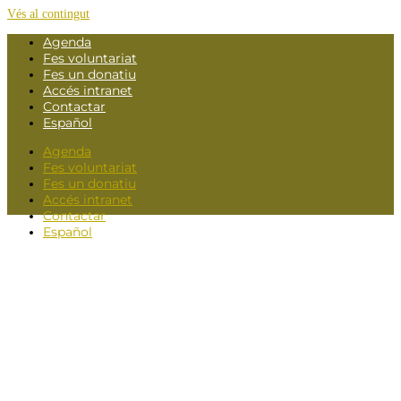
Vés al contingut
Agenda
Fes voluntariat
Fes un donatiu
Accés intranet
Contactar
Español
Agenda
Fes voluntariat
Fes un donatiu
Accés intranet
Contactar
Español