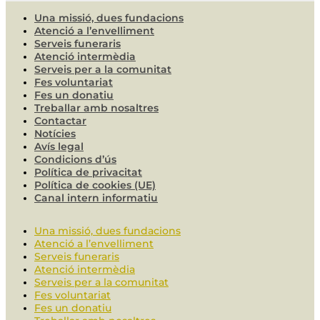
Una missió, dues fundacions
Atenció a l’envelliment
Serveis funeraris
Atenció intermèdia
Serveis per a la comunitat
Fes voluntariat
Fes un donatiu
Treballar amb nosaltres
Contactar
Notícies
Avís legal
Condicions d’ús
Política de privacitat
Política de cookies (UE)
Canal intern informatiu
Una missió, dues fundacions
Atenció a l’envelliment
Serveis funeraris
Atenció intermèdia
Serveis per a la comunitat
Fes voluntariat
Fes un donatiu