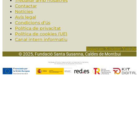
Treballar amb nosaltres
Contactar
Notícies
Avís legal
Condicions d’ús
Política de privacitat
Política de cookies (UE)
Canal intern informatiu
Instagram
X-twitter
Youtube
© 2025, Fundació Santa Susanna, Caldes de Montbui