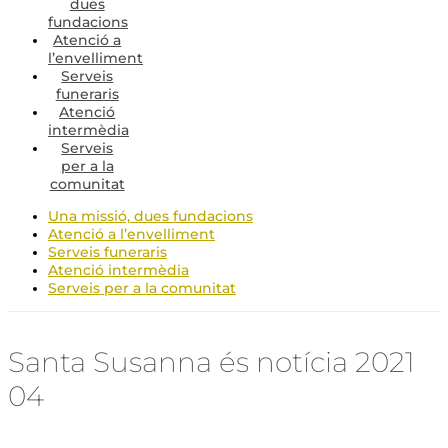
dues
fundacions
Atenció a
l’envelliment
Serveis
funeraris
Atenció
intermèdia
Serveis
per a la
comunitat
Una missió, dues fundacions
Atenció a l’envelliment
Serveis funeraris
Atenció intermèdia
Serveis per a la comunitat
Santa Susanna és notícia 2021
04