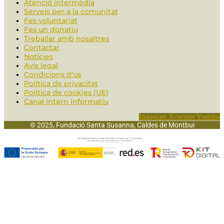
Atenció intermèdia
Serveis per a la comunitat
Fes voluntariat
Fes un donatiu
Treballar amb nosaltres
Contactar
Notícies
Avís legal
Condicions d’ús
Política de privacitat
Política de cookies (UE)
Canal intern informatiu
Instagram
X-twitter
Youtube
© 2025, Fundació Santa Susanna, Caldes de Montbui