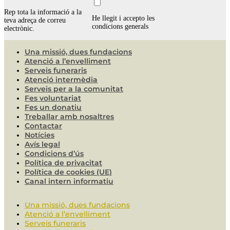
Rep tota la informació a la
He llegit i accepto les
teva adreça de correu
condicions generals
electrònic.
Una missió, dues fundacions
Atenció a l’envelliment
Serveis funeraris
Atenció intermèdia
Serveis per a la comunitat
Fes voluntariat
Fes un donatiu
Treballar amb nosaltres
Contactar
Notícies
Avís legal
Condicions d’ús
Política de privacitat
Política de cookies (UE)
Canal intern informatiu
Una missió, dues fundacions
Atenció a l’envelliment
Serveis funeraris