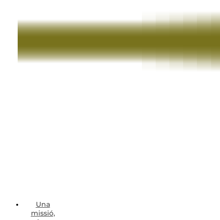
Una
missió,