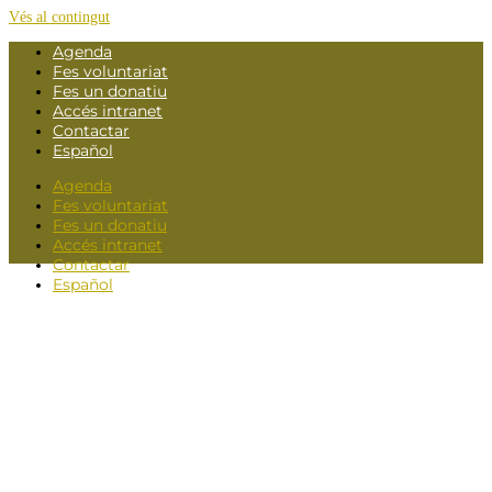
Vés al contingut
Agenda
Fes voluntariat
Fes un donatiu
Accés intranet
Contactar
Español
Agenda
Fes voluntariat
Fes un donatiu
Accés intranet
Contactar
Español