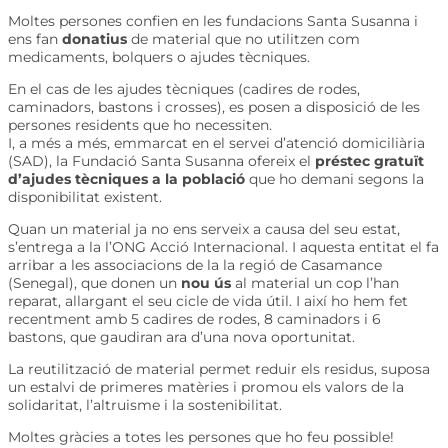
Moltes persones confien en les fundacions Santa Susanna i
ens fan
donatius
de material que no utilitzen com
medicaments, bolquers o ajudes tècniques.
En el cas de les ajudes tècniques (cadires de rodes,
caminadors, bastons i crosses), es posen a disposició de les
persones residents que ho necessiten.
I, a més a més, emmarcat en el servei d’atenció domiciliària
(SAD), la Fundació Santa Susanna ofereix el
préstec gratuït
d’ajudes tècniques a la població
que ho demani segons la
disponibilitat existent.
Quan un material ja no ens serveix a causa del seu estat,
s’entrega a la l’ONG Acció Internacional. I aquesta entitat el fa
arribar a les associacions de la la regió de Casamance
(Senegal), que donen un
nou ús
al material un cop l’han
reparat, allargant el seu cicle de vida útil. I així ho hem fet
recentment amb 5 cadires de rodes, 8 caminadors i 6
bastons, que gaudiran ara d’una nova oportunitat.
La reutilització de material permet reduir els residus, suposa
un estalvi de primeres matèries i promou els valors de la
solidaritat, l’altruisme i la sostenibilitat.
Moltes gràcies a totes les persones que ho feu possible!