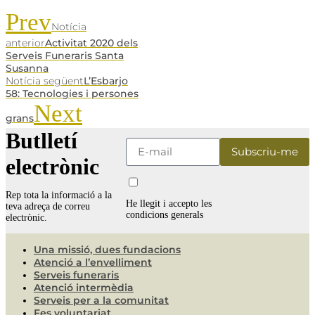
Prev
Notícia
anterior
Activitat 2020 dels
Serveis Funeraris Santa
Susanna
Notícia següent
L’Esbarjo
58: Tecnologies i persones
Next
grans
Butlletí
electrònic
Rep tota la informació a la
He llegit i accepto les
teva adreça de correu
condicions generals
electrònic.
Una missió, dues fundacions
Atenció a l’envelliment
Serveis funeraris
Atenció intermèdia
Serveis per a la comunitat
Fes voluntariat