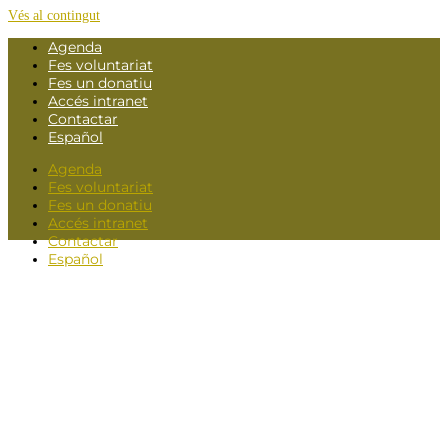
Vés al contingut
Agenda
Fes voluntariat
Fes un donatiu
Accés intranet
Contactar
Español
Agenda
Fes voluntariat
Fes un donatiu
Accés intranet
Contactar
Español