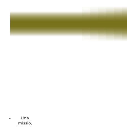
Una
missió,