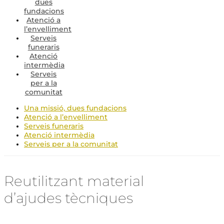
dues
fundacions
Atenció a
l’envelliment
Serveis
funeraris
Atenció
intermèdia
Serveis
per a la
comunitat
Una missió, dues fundacions
Atenció a l’envelliment
Serveis funeraris
Atenció intermèdia
Serveis per a la comunitat
Reutilitzant material
d’ajudes tècniques