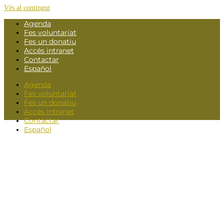
Vés al contingut
Agenda
Fes voluntariat
Fes un donatiu
Accés intranet
Contactar
Español
Agenda
Fes voluntariat
Fes un donatiu
Accés intranet
Contactar
Español