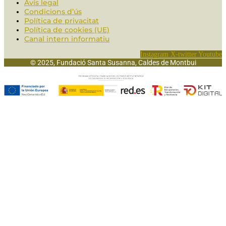
Avís legal
Condicions d’ús
Política de privacitat
Política de cookies (UE)
Canal intern informatiu
Instagram
X-twitter
Youtube
© 2025, Fundació Santa Susanna, Caldes de Montbui