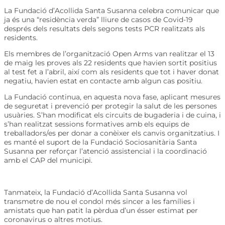
La Fundació d’Acollida Santa Susanna celebra comunicar que
ja és una “residència verda” lliure de casos de Covid-19
després dels resultats dels segons tests PCR realitzats als
residents.
Els membres de l’organització Open Arms van realitzar el 13
de maig les proves als 22 residents que havien sortit positius
al test fet a l’abril, així com als residents que tot i haver donat
negatiu, havien estat en contacte amb algun cas positiu.
La Fundació continua, en aquesta nova fase, aplicant mesures
de seguretat i prevenció per protegir la salut de les persones
usuàries. S’han modificat els circuits de bugaderia i de cuina, i
s’han realitzat sessions formatives amb els equips de
treballadors/es per donar a conèixer els canvis organitzatius. I
es manté el suport de la Fundació Sociosanitària Santa
Susanna per reforçar l’atenció assistencial i la coordinació
amb el CAP del municipi.
Tanmateix, la Fundació d’Acollida Santa Susanna vol
transmetre de nou el condol més sincer a les famílies i
amistats que han patit la pèrdua d’un ésser estimat per
coronavirus o altres motius.