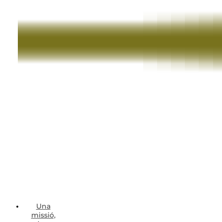
Una
missió,