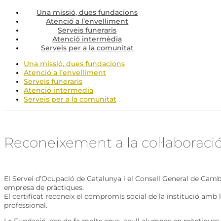
Una missió, dues fundacions
Atenció a l’envelliment
Serveis funeraris
Atenció intermèdia
Serveis per a la comunitat
Una missió, dues fundacions
Atenció a l’envelliment
Serveis funeraris
Atenció intermèdia
Serveis per a la comunitat
Reconeixement a la col·laborac
El Servei d’Ocupació de Catalunya i el Consell General de Camb
empresa de pràctiques.
El certificat reconeix el compromís social de la institució amb 
professional.
La Fundació, des de fa molts anys, acull alumnes en pràctiques 