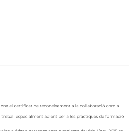
na el certificat de reconeixement a la col·laboració com a
e treball especialment adient per a les pràctiques de formació
 volen cuidar a persones com a projecte de vida. L’any 2015 es