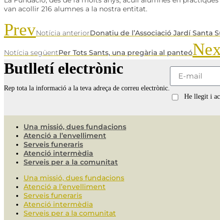
van acollir 216 alumnes a la nostra entitat.
Prev
Notícia anterior
Donatiu de l’Associació Jardí Santa 
Nex
Notícia següent
Per Tots Sants, una pregària al panteó
Butlletí electrònic
Rep tota la informació a la teva adreça de correu electrònic.
He llegit i a
Una missió, dues fundacions
Atenció a l’envelliment
Serveis funeraris
Atenció intermèdia
Serveis per a la comunitat
Una missió, dues fundacions
Atenció a l’envelliment
Serveis funeraris
Atenció intermèdia
Serveis per a la comunitat