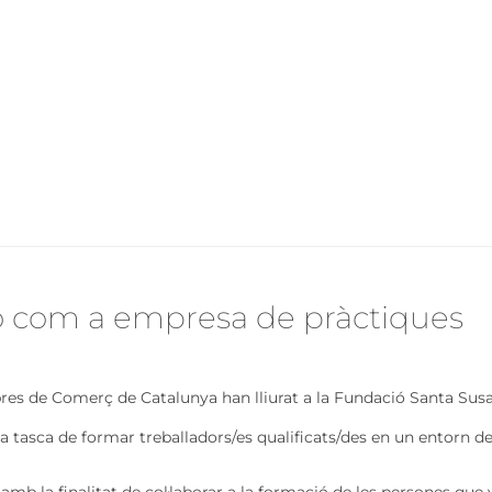
ió com a empresa de pràctiques
res de Comerç de Catalunya han lliurat a la Fundació Santa Susan
la tasca de formar treballadors/es qualificats/des en un entorn d
amb la finalitat de col·laborar a la formació de les persones que