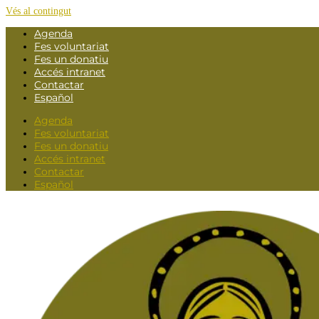
Vés al contingut
Agenda
Fes voluntariat
Fes un donatiu
Accés intranet
Contactar
Español
Agenda
Fes voluntariat
Fes un donatiu
Accés intranet
Contactar
Español