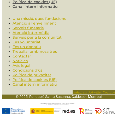
Política de cookies (UE)
Canal intern informatiu
Una missió, dues fundacions
Atenció a l’envelliment
Serveis funeraris
Atenció intermèdia
Serveis per a la comunitat
Fes voluntariat
Fes un donatiu
Treballar amb nosaltres
Contactar
Notícies
Avís legal
Condicions d’ús
Política de privacitat
Política de cookies (UE)
Canal intern informatiu
Instagram
X-twitter
Youtube
© 2025, Fundació Santa Susanna, Caldes de Montbui