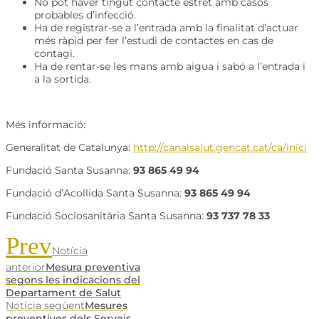
No pot haver tingut contacte estret amb casos
probables d’infecció.
Ha de registrar-se a l’entrada amb la finalitat d’actuar
més ràpid per fer l’estudi de contactes en cas de
contagi.
Ha de rentar-se les mans amb aigua i sabó a l’entrada i
a la sortida.
Més informació:
Generalitat de Catalunya:
http://canalsalut.gencat.cat/ca/inici
Fundació Santa Susanna:
93 865 49 94
Fundació d’Acollida Santa Susanna:
93 865 49 94
Fundació Sociosanitària Santa Susanna:
93 737 78 33
Prev
Notícia
anterior
Mesura preventiva
segons les indicacions del
Departament de Salut
Notícia següent
Mesures
preventives dels Serveis