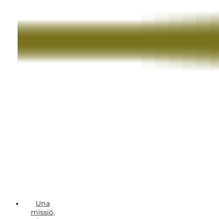
Una
missió,