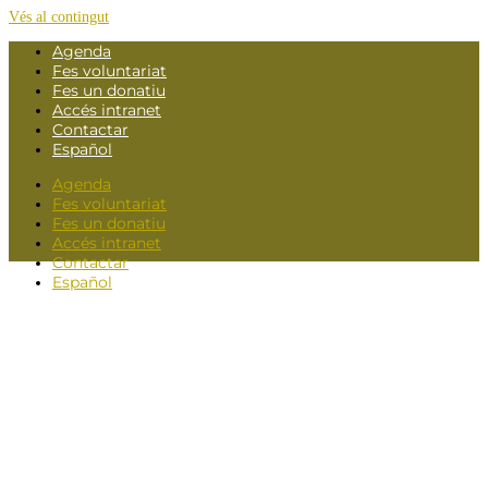
Vés al contingut
Agenda
Fes voluntariat
Fes un donatiu
Accés intranet
Contactar
Español
Agenda
Fes voluntariat
Fes un donatiu
Accés intranet
Contactar
Español