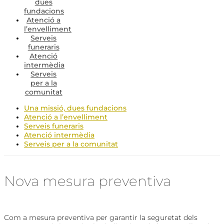
dues
fundacions
Atenció a
l’envelliment
Serveis
funeraris
Atenció
intermèdia
Serveis
per a la
comunitat
Una missió, dues fundacions
Atenció a l’envelliment
Serveis funeraris
Atenció intermèdia
Serveis per a la comunitat
Nova mesura preventiva
Com a mesura preventiva per garantir la seguretat dels