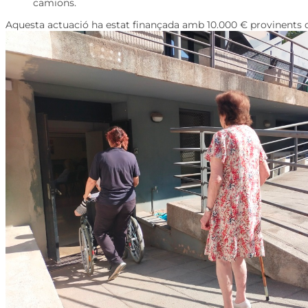
camions.
Aquesta actuació ha estat finançada amb 10.000 € provinents d