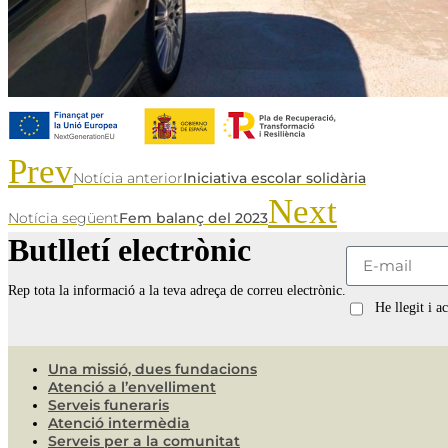
Prev
Notícia anterior
Iniciativa escolar solidària
Next
Notícia següent
Fem balanç del 2023
Butlletí electrònic
Rep tota la informació a la teva adreça de correu electrònic.
He llegit i a
Una missió, dues fundacions
Atenció a l’envelliment
Serveis funeraris
Atenció intermèdia
Serveis per a la comunitat