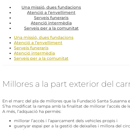
Una missió, dues fundacions
Atenció a l’envelliment
Serveis funeraris
Atenció intermèdia
Serveis per a la comunitat
Una missió, dues fundacions
Atenció a l’envelliment
Serveis funeraris
Atenció intermèdia
Serveis per a la comunitat
Millores a la part exterior del c
En el marc del pla de millores que la Fundació Santa Susanna es
S’ha modificat la rampa amb la finalitat de millorar l’accés de l
A més, l’adquació ha permès:
millorar l’accés i l’aparcament dels vehicles propis i
guanyar espai per a la gestió de deixalles i millora del circ