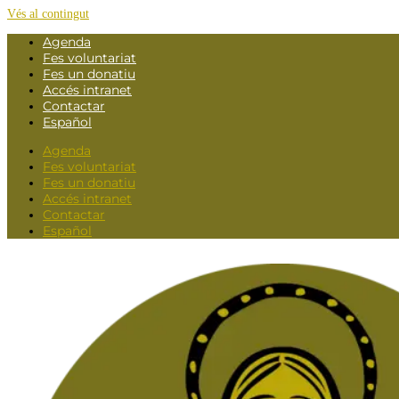
Vés al contingut
Agenda
Fes voluntariat
Fes un donatiu
Accés intranet
Contactar
Español
Agenda
Fes voluntariat
Fes un donatiu
Accés intranet
Contactar
Español