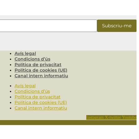
Avís legal
Condicions d’ús
Política de privacitat
Política de cookies (UE)
Canal intern informatiu
Avís legal
Condicions d’ús
Política de privacitat
Política de cookies (UE)
Canal intern informatiu
Instagram
X-twitter
Youtube