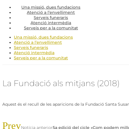
Una missió, dues fundacions
Atenció a l’envelliment
Serveis funeraris
Atenció intermèdia
Serveis per a la comunitat
Una missió, dues fundacions
Atenció a l’envelliment
Serveis funeraris
Atenció intermèdia
Serveis per a la comunitat
La Fundació als mitjans (2018)
Aquest és el recull de les aparicions de la Fundació Santa Sus
Prev
Notícia anterior
5a edició del cicle «Com podem millor