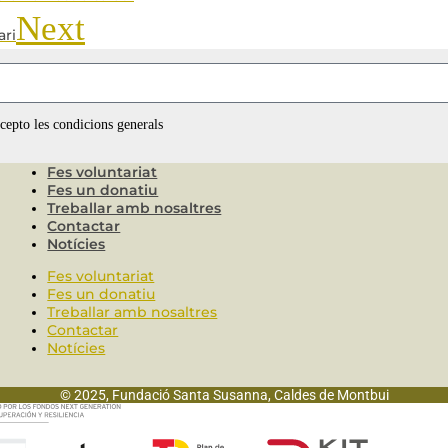
Next
ari
ccepto les condicions generals
Fes voluntariat
Fes un donatiu
Treballar amb nosaltres
Contactar
Notícies
Fes voluntariat
Fes un donatiu
Treballar amb nosaltres
Contactar
Notícies
© 2025, Fundació Santa Susanna, Caldes de Montbui