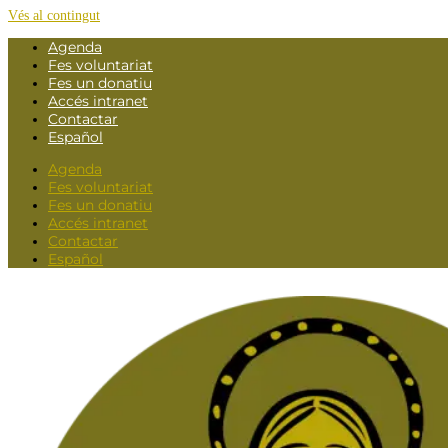
Vés al contingut
Agenda
Fes voluntariat
Fes un donatiu
Accés intranet
Contactar
Español
Agenda
Fes voluntariat
Fes un donatiu
Accés intranet
Contactar
Español