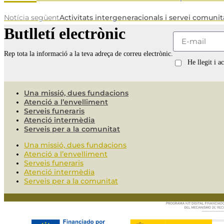
Notícia següent
Activitats intergeneracionals i servei comunit
Butlletí electrònic
Rep tota la informació a la teva adreça de correu electrònic.
He llegit i a
Una missió, dues fundacions
Atenció a l’envelliment
Serveis funeraris
Atenció intermèdia
Serveis per a la comunitat
Una missió, dues fundacions
Atenció a l’envelliment
Serveis funeraris
Atenció intermèdia
Serveis per a la comunitat