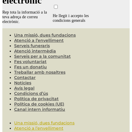
electrònic
Rep tota la informació a la
He llegit i accepto les
teva adreça de correu
condicions generals
electrònic.
Una missió, dues fundacions
Atenció a l’envelliment
Serveis funeraris
Atenció intermèdia
Serveis per a la comunitat
Fes voluntariat
Fes un donatiu
Treballar amb nosaltres
Contactar
Notícies
Avís legal
Condicions d’ús
Política de privacitat
Política de cookies (UE)
Canal intern informatiu
Una missió, dues fundacions
Atenció a l’envelliment