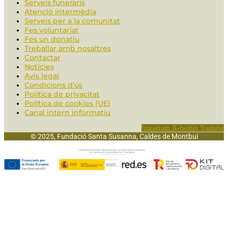
Serveis funeraris
Atenció intermèdia
Serveis per a la comunitat
Fes voluntariat
Fes un donatiu
Treballar amb nosaltres
Contactar
Notícies
Avís legal
Condicions d’ús
Política de privacitat
Política de cookies (UE)
Canal intern informatiu
Instagram
X-twitter
Youtube
© 2025, Fundació Santa Susanna, Caldes de Montbui