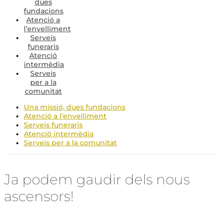
dues
fundacions
Atenció a
l’envelliment
Serveis
funeraris
Atenció
intermèdia
Serveis
per a la
comunitat
Una missió, dues fundacions
Atenció a l’envelliment
Serveis funeraris
Atenció intermèdia
Serveis per a la comunitat
Ja podem gaudir dels nous
ascensors!