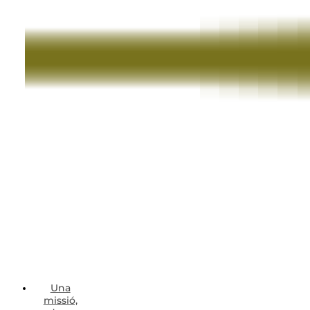
Una
missió,