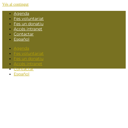
Vés al contingut
Agenda
Fes voluntariat
Fes un donatiu
Accés intranet
Contactar
Español
Agenda
Fes voluntariat
Fes un donatiu
Accés intranet
Contactar
Español