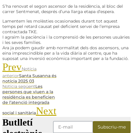
S’ha renovat el segon ascensor de la residència, al bloc del
carrer Sentmenat, després d’una llarga etapa d’espera.
Lamentem les molèsties ocasionades durant tot aquest
temps pel retard causat pel deficient servei de l’empresa
contractada TKE.
I agraïm la paciència i la comprensió de les persones usuàries
i les seves famílies.
Ara ja podem gaudir amb normalitat dels dos ascensors, una
eina imprescindible per a la vida diària al centre, que ha
suposat una inversió econòmica important per a la fundació.
Prev
Notícia
anterior
Santa Susanna és
notícia 2025 03
Notícia següent
Les
persones que viuen a la
residència es beneficien
de l’atenció integrada
Next
social i sanitària
Butlletí