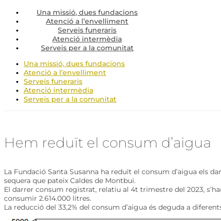
Una missió, dues fundacions
Atenció a l’envelliment
Serveis funeraris
Atenció intermèdia
Serveis per a la comunitat
Una missió, dues fundacions
Atenció a l’envelliment
Serveis funeraris
Atenció intermèdia
Serveis per a la comunitat
Hem reduït el consum d’aigua
La Fundació Santa Susanna ha reduït el consum d’aigua els darre
sequera que pateix Caldes de Montbui.
El darrer consum registrat, relatiu al 4t trimestre del 2023, s’ha
consumir 2.614.000 litres.
La reducció del 33,2% del consum d’aigua és deguda a diferents