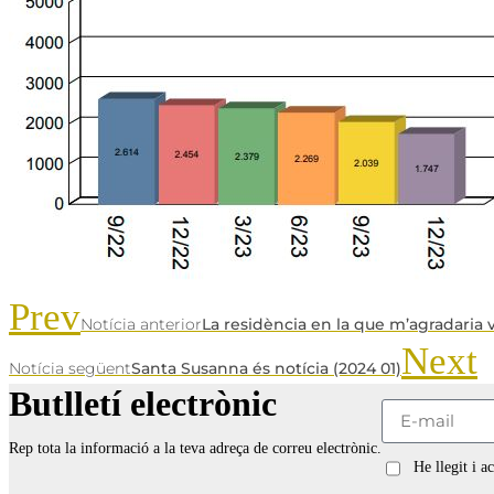
Prev
Notícia anterior
La residència en la que m’agradaria 
Next
Notícia següent
Santa Susanna és notícia (2024 01)
Butlletí electrònic
Rep tota la informació a la teva adreça de correu electrònic.
He llegit i a