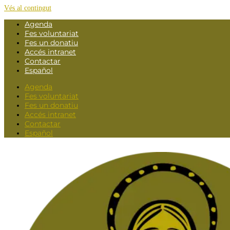
Vés al contingut
Agenda
Fes voluntariat
Fes un donatiu
Accés intranet
Contactar
Español
Agenda
Fes voluntariat
Fes un donatiu
Accés intranet
Contactar
Español