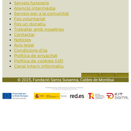
Serveis funeraris
Atenció intermèdia
Serveis per a la comunitat
Fes voluntariat
Fes un donatiu
Treballar amb nosaltres
Contactar
Notícies
Avís legal
Condicions d’ús
Política de privacitat
Política de cookies (UE)
Canal intern informatiu
Instagram
X-twitter
Youtube
© 2025, Fundació Santa Susanna, Caldes de Montbui