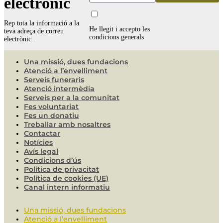
electrònic
Rep tota la informació a la
He llegit i accepto les
teva adreça de correu
condicions generals
electrònic.
Una missió, dues fundacions
Atenció a l’envelliment
Serveis funeraris
Atenció intermèdia
Serveis per a la comunitat
Fes voluntariat
Fes un donatiu
Treballar amb nosaltres
Contactar
Notícies
Avís legal
Condicions d’ús
Política de privacitat
Política de cookies (UE)
Canal intern informatiu
Una missió, dues fundacions
Atenció a l’envelliment