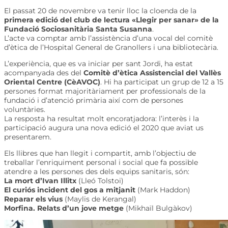
El passat 20 de novembre va tenir lloc la cloenda de la
primera edició del club de lectura «Llegir per sanar» de la
Fundació Sociosanitària Santa Susanna
.
L’acte va comptar amb l’assistència d’una vocal del comitè
d’ètica de l’Hospital General de Granollers i una bibliotecària.
L’experiència, que es va iniciar per sant Jordi, ha estat
acompanyada des del
Comitè d’ètica Assistencial del Vallès
Oriental Centre (
CèAVOC
)
. Hi ha participat un grup de 12 a 15
persones format majoritàriament per professionals de la
fundació i d’atenció primària així com de persones
voluntàries.
La resposta ha resultat molt encoratjadora: l’interès i la
participació augura una nova edició el 2020 que aviat us
presentarem.
Els llibres que han llegit i compartit, amb l’objectiu de
treballar l’enriquiment personal i social que fa possible
atendre a les persones des dels equips sanitaris, són:
La mort d’Ivan
Illitx
(Lleó Tolstoi)
El curiós incident del gos a mitjanit
(
Mark
Haddon
)
Reparar els vius
(
Maylis
de
Kerangal
)
Morfina. Relats d’un jove metge
(Mikhaïl
Bulgàkov
)