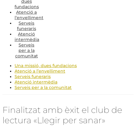
dues
fundacions
Atenció a
l’envelliment
Serveis
funeraris
Atenció
intermèdia
Serveis
per a la
comunitat
Una missió, dues fundacions
Atenció a l’envelliment
Serveis funeraris
Atenció intermèdia
Serveis per a la comunitat
Finalitzat amb èxit el club de
lectura «Llegir per sanar»