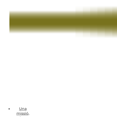
Una
missió,