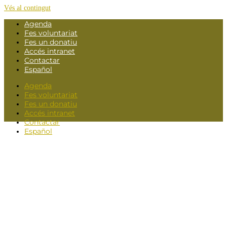
Vés al contingut
Agenda
Fes voluntariat
Fes un donatiu
Accés intranet
Contactar
Español
Agenda
Fes voluntariat
Fes un donatiu
Accés intranet
Contactar
Español