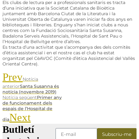
Els clubs de lectura per a professionals sanitaris es tracta
d’una iniciativa que la Societat Catalana de Bioètica
juntament amb Barcelona Ciutat de la Literatura i la
Universitat Oberta de Catalunya varen iniciar fa dos anys en
biblioteques i llibreries. Enguany s’han iniciat clubs a nous
centres com la Fundació Sociosanitària Santa Susanna,
Badalona Serveis Assistencials, l’Hospital de Sant Pau o
l’Hospital de Bellvitge entre d’altres.
Es tracta d’una activitat que s’acompanya des dels comitès
d’ètica assistencial i en el nostre cas el club ha estat
organitzat pel
CèAVOC
(Comitè d’ètica Assistencial del Vallès
Oriental Centre).
Prev
Notícia
anterior
Santa Susanna és
notícia (novembre 2019)
Notícia següent
Primer any
de funcionament dels
espais de l’Hospital de
Next
dia
Butlletí