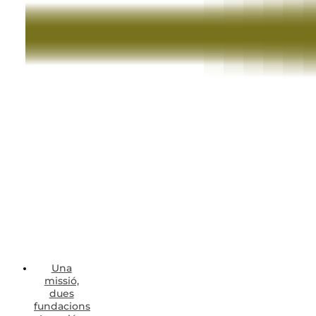
Una
missió,
dues
fundacions