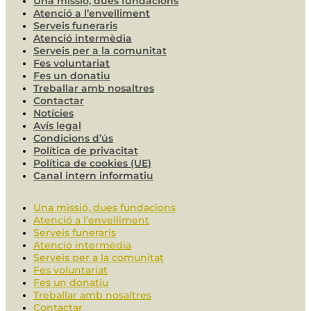
Una missió, dues fundacions
Atenció a l’envelliment
Serveis funeraris
Atenció intermèdia
Serveis per a la comunitat
Fes voluntariat
Fes un donatiu
Treballar amb nosaltres
Contactar
Notícies
Avís legal
Condicions d’ús
Política de privacitat
Política de cookies (UE)
Canal intern informatiu
Una missió, dues fundacions
Atenció a l’envelliment
Serveis funeraris
Atenció intermèdia
Serveis per a la comunitat
Fes voluntariat
Fes un donatiu
Treballar amb nosaltres
Contactar