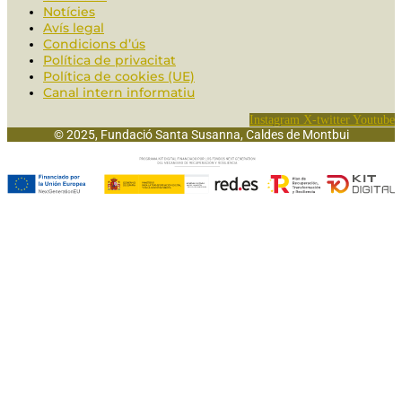
Notícies
Avís legal
Condicions d’ús
Política de privacitat
Política de cookies (UE)
Canal intern informatiu
Instagram
X-twitter
Youtube
© 2025, Fundació Santa Susanna, Caldes de Montbui