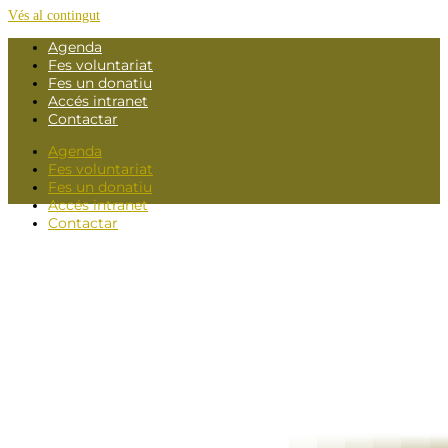
Vés al contingut
Agenda
Fes voluntariat
Fes un donatiu
Accés intranet
Contactar
Agenda
Fes voluntariat
Fes un donatiu
Accés intranet
Contactar