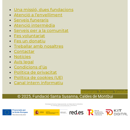
Una missió, dues fundacions
Atenció a l’envelliment
Serveis funeraris
Atenció intermèdia
Serveis per a la comunitat
Fes voluntariat
Fes un donatiu
Treballar amb nosaltres
Contactar
Notícies
Avís legal
Condicions d’ús
Política de privacitat
Política de cookies (UE)
Canal intern informatiu
Instagram
X-twitter
Youtube
© 2025, Fundació Santa Susanna, Caldes de Montbui