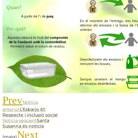
Prev
Notícia
anterior
L’Esbarjo 61:
Respecte i inclusió social
Notícia següent
Santa
Susanna és notícia
Next
(maig)