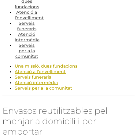
dues
fundacions
Atenció a
l’envelliment
Serveis
funeraris
Atenció
intermèdia
Serveis
per a la
comunitat
Una missió, dues fundacions
Atenció a l’envelliment
Serveis funeraris
Atenció intermèdia
Serveis per a la comunitat
Envasos reutilitzables pel
menjar a domicili i per
emportar