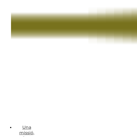
Una
missió,