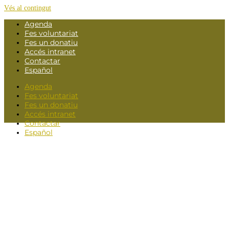
Vés al contingut
Agenda
Fes voluntariat
Fes un donatiu
Accés intranet
Contactar
Español
Agenda
Fes voluntariat
Fes un donatiu
Accés intranet
Contactar
Español