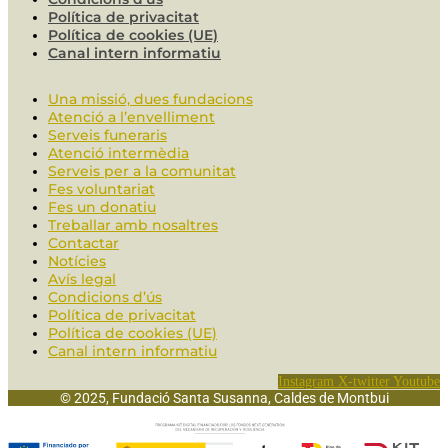
Política de privacitat
Política de cookies (UE)
Canal intern informatiu
Una missió, dues fundacions
Atenció a l’envelliment
Serveis funeraris
Atenció intermèdia
Serveis per a la comunitat
Fes voluntariat
Fes un donatiu
Treballar amb nosaltres
Contactar
Notícies
Avís legal
Condicions d’ús
Política de privacitat
Política de cookies (UE)
Canal intern informatiu
Instagram
X-twitter
Youtube
© 2025, Fundació Santa Susanna, Caldes de Montbui