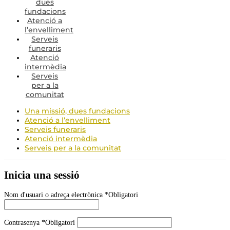
dues
fundacions
Atenció a
l’envelliment
Serveis
funeraris
Atenció
intermèdia
Serveis
per a la
comunitat
Una missió, dues fundacions
Atenció a l’envelliment
Serveis funeraris
Atenció intermèdia
Serveis per a la comunitat
Inicia una sessió
Nom d'usuari o adreça electrònica
*
Obligatori
Contrasenya
*
Obligatori