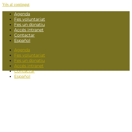
Vés al contingut
Agenda
Fes voluntariat
Fes un donatiu
Accés intranet
Contactar
Español
Agenda
Fes voluntariat
Fes un donatiu
Accés intranet
Contactar
Español