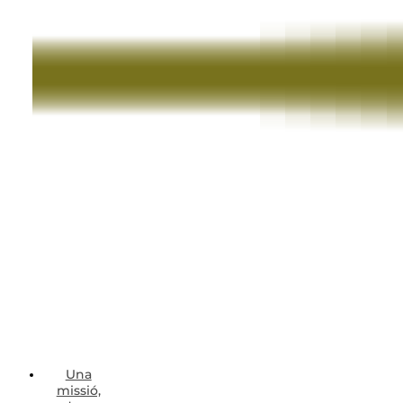
Una
missió,