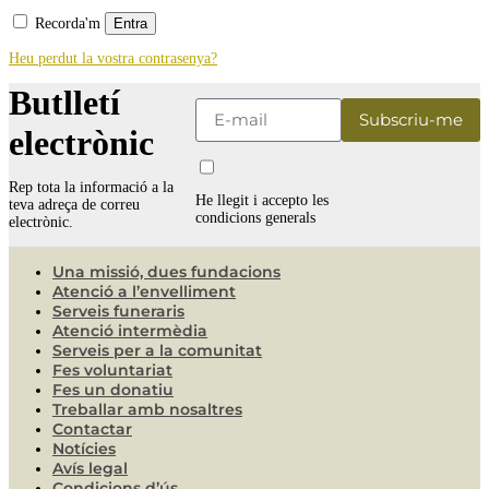
Recorda'm
Entra
Heu perdut la vostra contrasenya?
Butlletí
electrònic
Rep tota la informació a la
He llegit i accepto les
teva adreça de correu
condicions generals
electrònic.
Una missió, dues fundacions
Atenció a l’envelliment
Serveis funeraris
Atenció intermèdia
Serveis per a la comunitat
Fes voluntariat
Fes un donatiu
Treballar amb nosaltres
Contactar
Notícies
Avís legal
Condicions d’ús