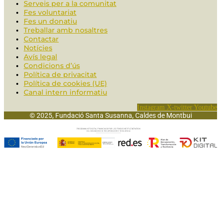
Serveis per a la comunitat
Fes voluntariat
Fes un donatiu
Treballar amb nosaltres
Contactar
Notícies
Avís legal
Condicions d’ús
Política de privacitat
Política de cookies (UE)
Canal intern informatiu
Instagram
X-twitter
Youtube
© 2025, Fundació Santa Susanna, Caldes de Montbui