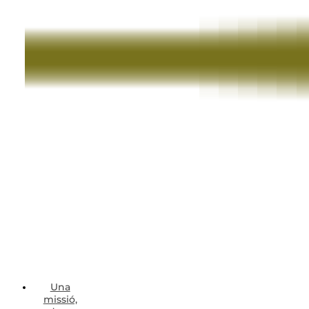
Una
missió,