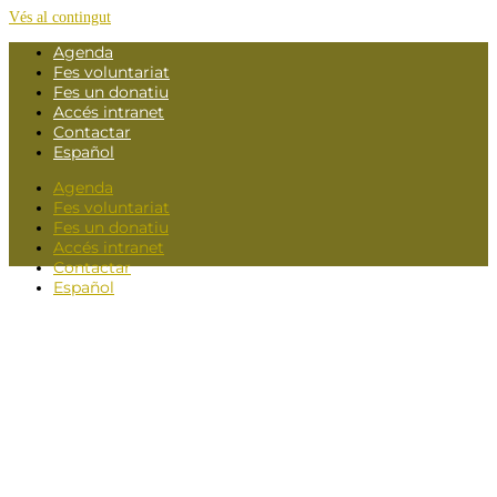
Vés al contingut
Agenda
Fes voluntariat
Fes un donatiu
Accés intranet
Contactar
Español
Agenda
Fes voluntariat
Fes un donatiu
Accés intranet
Contactar
Español