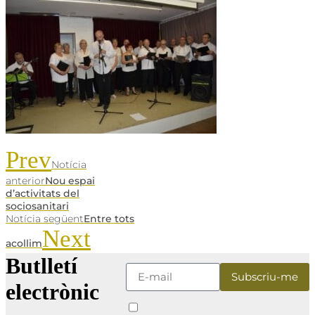
Prev
Notícia
anterior
Nou espai
d’activitats del
sociosanitari
Notícia següent
Entre tots
Next
acollim
Butlletí
electrònic