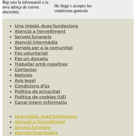
Rep tota la informació a la
He llegit i accepto les
teva adreça de correu
condicions generals
electrònic.
Una missió, dues fundacions
Atenció a l’envelliment
Serveis funeraris
Atenció intermèdia
Serveis per a la comunitat
Fes voluntariat
Fes un donatiu
Treballar amb nosaltres
Contactar
Notícies
Avís legal
Condicions d’ús
Política de privacitat
Política de cookies (UE)
Canal intern informatiu
Una missió, dues fundacions
Atenció a l’envelliment
Serveis funeraris
Atenció intermèdia