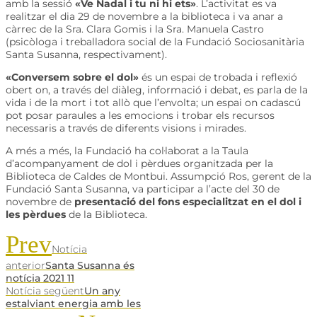
amb la sessió
«Ve Nadal i tu ni hi ets»
. L’activitat es va
realitzar el dia 29 de novembre a la biblioteca i va anar a
càrrec de la Sra. Clara Gomis i la Sra. Manuela Castro
(psicòloga i treballadora social de la Fundació Sociosanitària
Santa Susanna, respectivament).
«Conversem sobre el dol»
és un espai de trobada i reflexió
obert on, a través del diàleg, informació i debat, es parla de la
vida i de la mort i tot allò que l’envolta; un espai on cadascú
pot posar paraules a les emocions i trobar els recursos
necessaris a través de diferents visions i mirades.
A més a més, la Fundació ha col·laborat a la Taula
d’acompanyament de dol i pèrdues organitzada per la
Biblioteca de Caldes de Montbui. Assumpció Ros, gerent de la
Fundació Santa Susanna, va participar a l’acte del 30 de
novembre de
presentació del fons especialitzat en el dol i
les pèrdues
de la Biblioteca.
Prev
Notícia
anterior
Santa Susanna és
notícia 2021 11
Notícia següent
Un any
estalviant energia amb les