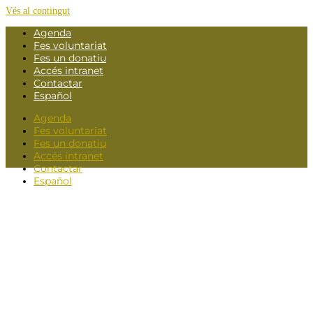
Vés al contingut
Agenda
Fes voluntariat
Fes un donatiu
Accés intranet
Contactar
Español
Agenda
Fes voluntariat
Fes un donatiu
Accés intranet
Contactar
Español