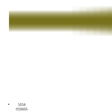
Una
missió,