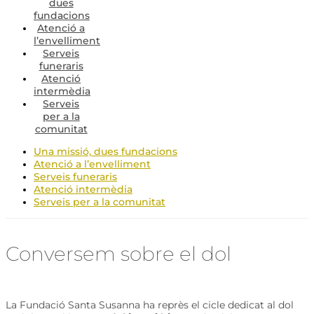
dues
fundacions
Atenció a
l’envelliment
Serveis
funeraris
Atenció
intermèdia
Serveis
per a la
comunitat
Una missió, dues fundacions
Atenció a l’envelliment
Serveis funeraris
Atenció intermèdia
Serveis per a la comunitat
Conversem sobre el dol
La Fundació Santa Susanna ha reprès el cicle dedicat al dol