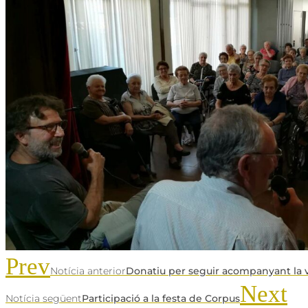
Prev
Notícia anterior
Donatiu per seguir acompanyant la v
Next
Notícia següent
Participació a la festa de Corpus