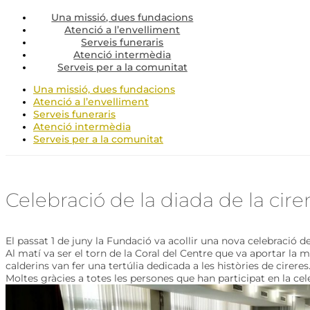
Una missió, dues fundacions
Atenció a l’envelliment
Serveis funeraris
Atenció intermèdia
Serveis per a la comunitat
Una missió, dues fundacions
Atenció a l’envelliment
Serveis funeraris
Atenció intermèdia
Serveis per a la comunitat
Celebració de la diada de la cire
El passat 1 de juny la Fundació va acollir una nova celebració d
Al matí va ser el torn de la Coral del Centre que va aportar la m
calderins van fer una tertúlia dedicada a les històries de cireres.
Moltes gràcies a totes les persones que han participat en la cel