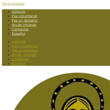
Vés al contingut
Agenda
Fes voluntariat
Fes un donatiu
Accés intranet
Contactar
Español
Agenda
Fes voluntariat
Fes un donatiu
Accés intranet
Contactar
Español