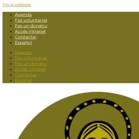
Vés al contingut
Agenda
Fes voluntariat
Fes un donatiu
Accés intranet
Contactar
Español
Agenda
Fes voluntariat
Fes un donatiu
Accés intranet
Contactar
Español