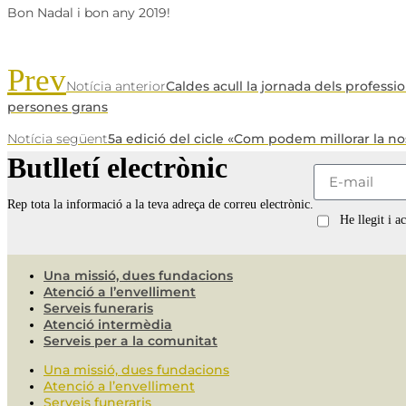
Bon Nadal i bon any 2019!
Prev
Notícia anterior
Caldes acull la jornada dels professio
persones grans
Notícia següent
5a edició del cicle «Com podem millorar la nos
Butlletí electrònic
Rep tota la informació a la teva adreça de correu electrònic.
He llegit i a
Una missió, dues fundacions
Atenció a l’envelliment
Serveis funeraris
Atenció intermèdia
Serveis per a la comunitat
Una missió, dues fundacions
Atenció a l’envelliment
Serveis funeraris