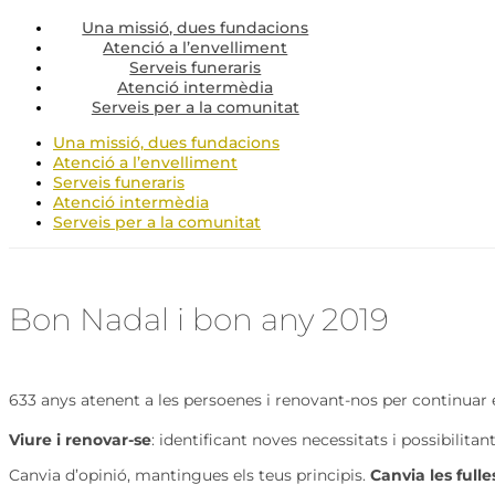
Una missió, dues fundacions
Atenció a l’envelliment
Serveis funeraris
Atenció intermèdia
Serveis per a la comunitat
Una missió, dues fundacions
Atenció a l’envelliment
Serveis funeraris
Atenció intermèdia
Serveis per a la comunitat
Bon Nadal i bon any 2019
633 anys atenent a les persoenes i renovant-nos per continuar e
Viure i renovar-se
: identificant noves necessitats i possibilitan
Canvia d’opinió, mantingues els teus principis.
Canvia les fulle