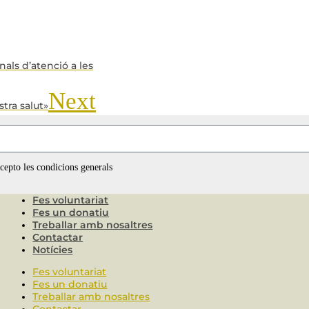
nals d’atenció a les
Next
tra salut»
ccepto les condicions generals
Fes voluntariat
Fes un donatiu
Treballar amb nosaltres
Contactar
Notícies
Fes voluntariat
Fes un donatiu
Treballar amb nosaltres
Contactar