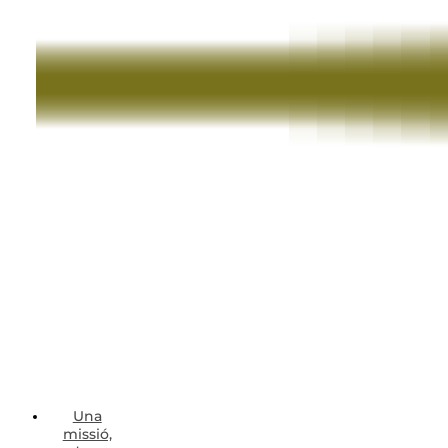
Una
missió,