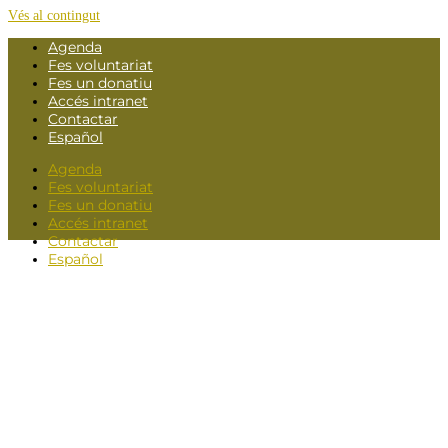
Vés al contingut
Agenda
Fes voluntariat
Fes un donatiu
Accés intranet
Contactar
Español
Agenda
Fes voluntariat
Fes un donatiu
Accés intranet
Contactar
Español