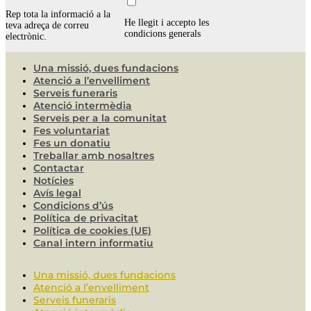
Rep tota la informació a la
He llegit i accepto les
teva adreça de correu
condicions generals
electrònic.
Una missió, dues fundacions
Atenció a l’envelliment
Serveis funeraris
Atenció intermèdia
Serveis per a la comunitat
Fes voluntariat
Fes un donatiu
Treballar amb nosaltres
Contactar
Notícies
Avís legal
Condicions d’ús
Política de privacitat
Política de cookies (UE)
Canal intern informatiu
Una missió, dues fundacions
Atenció a l’envelliment
Serveis funeraris