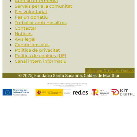
Atenció intermèdia
Serveis per a la comunitat
Fes voluntariat
Fes un donatiu
Treballar amb nosaltres
Contactar
Notícies
Avís legal
Condicions d’ús
Política de privacitat
Política de cookies (UE)
Canal intern informatiu
Instagram
X-twitter
Youtube
© 2025, Fundació Santa Susanna, Caldes de Montbui