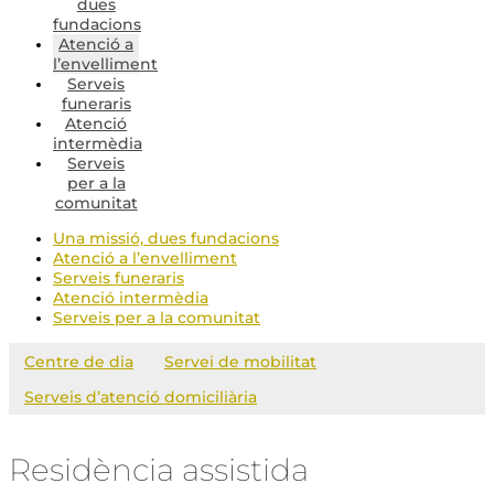
dues
fundacions
Atenció a
l’envelliment
Serveis
funeraris
Atenció
intermèdia
Serveis
per a la
comunitat
Una missió, dues fundacions
Atenció a l’envelliment
Serveis funeraris
Atenció intermèdia
Serveis per a la comunitat
Centre de dia
Servei de mobilitat
Serveis d’atenció domiciliària
Residència assistida