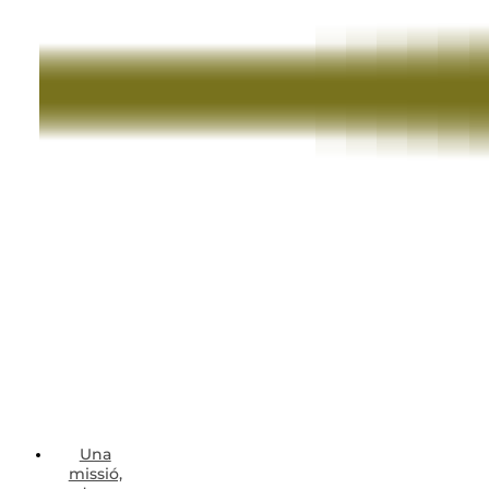
Una
missió,