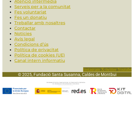
Atenció intermèdia
Serveis per a la comunitat
Fes voluntariat
Fes un donatiu
Treballar amb nosaltres
Contactar
Notícies
Avís legal
Condicions d’ús
Política de privacitat
Política de cookies (UE)
Canal intern informatiu
Instagram
X-twitter
Youtube
© 2025, Fundació Santa Susanna, Caldes de Montbui