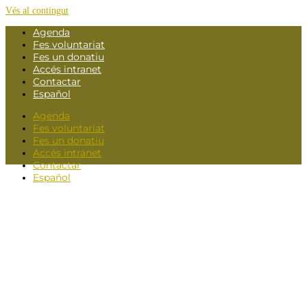
Vés al contingut
Agenda
Fes voluntariat
Fes un donatiu
Accés intranet
Contactar
Español
Agenda
Fes voluntariat
Fes un donatiu
Accés intranet
Contactar
Español