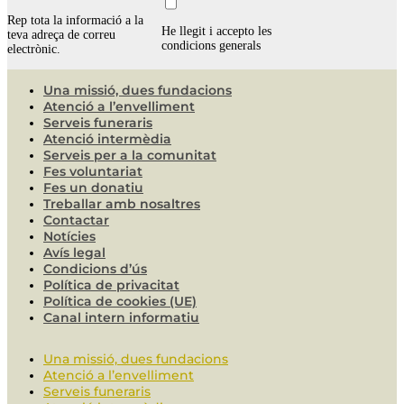
Rep tota la informació a la
He llegit i accepto les
teva adreça de correu
condicions generals
electrònic.
Una missió, dues fundacions
Atenció a l’envelliment
Serveis funeraris
Atenció intermèdia
Serveis per a la comunitat
Fes voluntariat
Fes un donatiu
Treballar amb nosaltres
Contactar
Notícies
Avís legal
Condicions d’ús
Política de privacitat
Política de cookies (UE)
Canal intern informatiu
Una missió, dues fundacions
Atenció a l’envelliment
Serveis funeraris