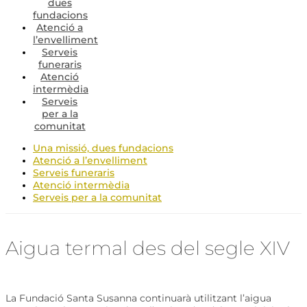
dues
fundacions
Atenció a
l’envelliment
Serveis
funeraris
Atenció
intermèdia
Serveis
per a la
comunitat
Una missió, dues fundacions
Atenció a l’envelliment
Serveis funeraris
Atenció intermèdia
Serveis per a la comunitat
Aigua termal des del segle XIV
La Fundació Santa Susanna continuarà utilitzant l’aigua