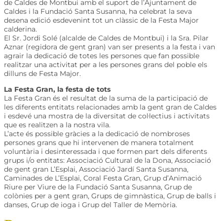
de Caldes de Montbui amb el suport de l’Ajuntament de
Caldes i la Fundació Santa Susanna, ha celebrat la seva
desena edició esdevenint tot un clàssic de la Festa Major
calderina.
El Sr. Jordi Solé (alcalde de Caldes de Montbui) i la Sra. Pilar
Aznar (regidora de gent gran) van ser presents a la festa i van
agrair la dedicació de totes les persones que fan possible
realitzar una activitat per a les persones grans del poble els
dilluns de Festa Major.
La Festa Gran, la festa de tots
La Festa Gran és el resultat de la suma de la participació de
les diferents entitats relacionades amb la gent gran de Caldes
i esdevé una mostra de la diversitat de col·lectius i activitats
que es realitzen a la nostra vila.
L’acte és possible gràcies a la dedicació de nombroses
persones grans que hi intervenen de manera totalment
voluntària i desinteressada i que formen part dels diferents
grups i/o entitats: Associació Cultural de la Dona, Associació
de gent gran L’Esplai, Associació Jardí Santa Susanna,
Caminades de L’Esplai, Coral Festa Gran, Grup d’Animació
Riure per Viure de la Fundació Santa Susanna, Grup de
colònies per a gent gran, Grups de gimnàstica, Grup de balls i
danses, Grup de ioga i Grup del Taller de Memòria.