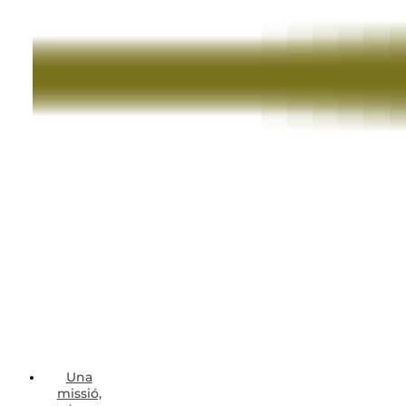
Una
missió,