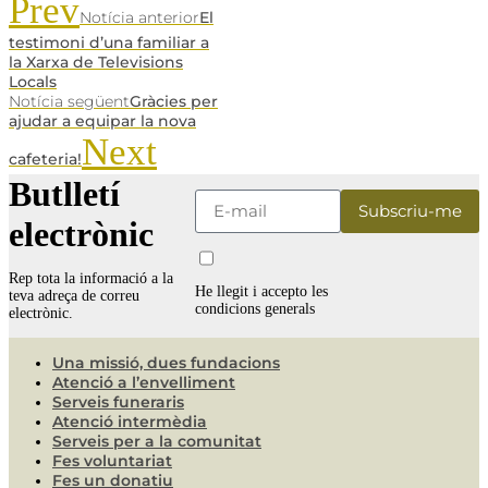
Prev
Notícia anterior
El
testimoni d’una familiar a
la Xarxa de Televisions
Locals
Notícia següent
Gràcies per
ajudar a equipar la nova
Next
cafeteria!
Butlletí
electrònic
Rep tota la informació a la
He llegit i accepto les
teva adreça de correu
condicions generals
electrònic.
Una missió, dues fundacions
Atenció a l’envelliment
Serveis funeraris
Atenció intermèdia
Serveis per a la comunitat
Fes voluntariat
Fes un donatiu