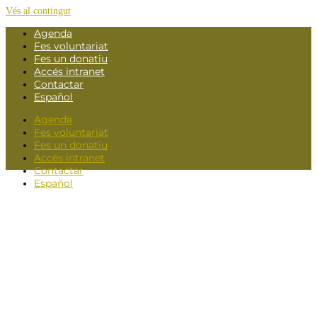
Vés al contingut
Agenda
Fes voluntariat
Fes un donatiu
Accés intranet
Contactar
Español
Agenda
Fes voluntariat
Fes un donatiu
Accés intranet
Contactar
Español