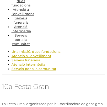
dues
fundacions
Atenció a
l’envelliment
Serveis
funeraris
Atenció
intermèdia
Serveis
per a la
comunitat
Una missió, dues fundacions
Atenció a l’envelliment
Serveis funeraris
Atenció intermèdia
Serveis per a la comunitat
10a Festa Gran
La Festa Gran, organitzada per la Coordinadora de gent gran