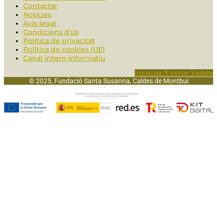
Contactar
Notícies
Avís legal
Condicions d’ús
Política de privacitat
Política de cookies (UE)
Canal intern informatiu
Instagram
X-twitter
Youtube
© 2025, Fundació Santa Susanna, Caldes de Montbui