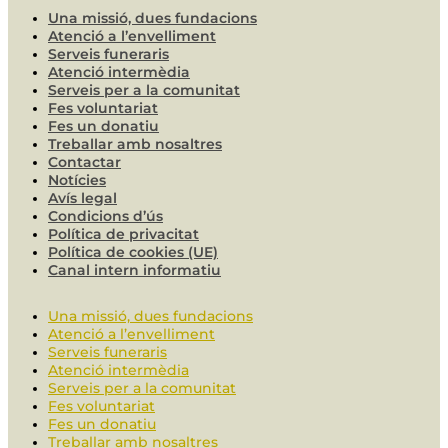
Una missió, dues fundacions
Atenció a l’envelliment
Serveis funeraris
Atenció intermèdia
Serveis per a la comunitat
Fes voluntariat
Fes un donatiu
Treballar amb nosaltres
Contactar
Notícies
Avís legal
Condicions d’ús
Política de privacitat
Política de cookies (UE)
Canal intern informatiu
Una missió, dues fundacions
Atenció a l’envelliment
Serveis funeraris
Atenció intermèdia
Serveis per a la comunitat
Fes voluntariat
Fes un donatiu
Treballar amb nosaltres