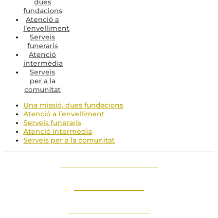
dues
fundacions
Atenció a
l’envelliment
Serveis
funeraris
Atenció
intermèdia
Serveis
per a la
comunitat
Una missió, dues fundacions
Atenció a l’envelliment
Serveis funeraris
Atenció intermèdia
Serveis per a la comunitat
Atenció a l'envelliment
Serveis funeraris
Atenció intermèdia