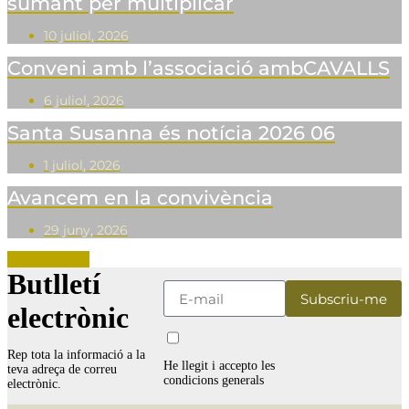
sumant per multiplicar
10 juliol, 2026
Conveni amb l’associació ambCAVALLS
6 juliol, 2026
Santa Susanna és notícia 2026 06
1 juliol, 2026
Avancem en la convivència
29 juny, 2026
Més notícies
Butlletí
electrònic
Rep tota la informació a la
He llegit i accepto les
teva adreça de correu
condicions generals
electrònic.