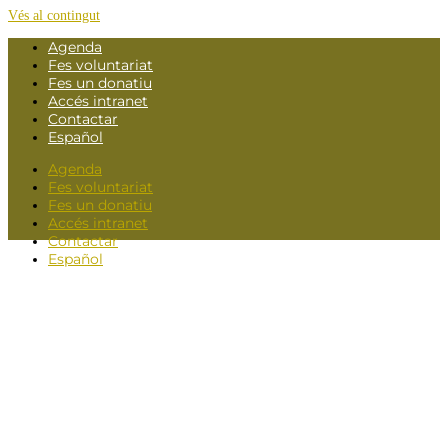
Vés al contingut
Agenda
Fes voluntariat
Fes un donatiu
Accés intranet
Contactar
Español
Agenda
Fes voluntariat
Fes un donatiu
Accés intranet
Contactar
Español