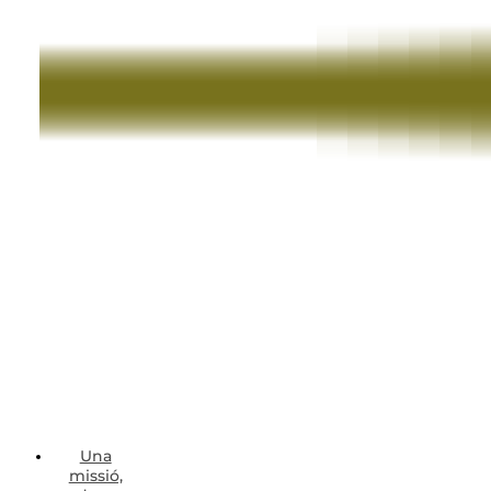
Una
missió,