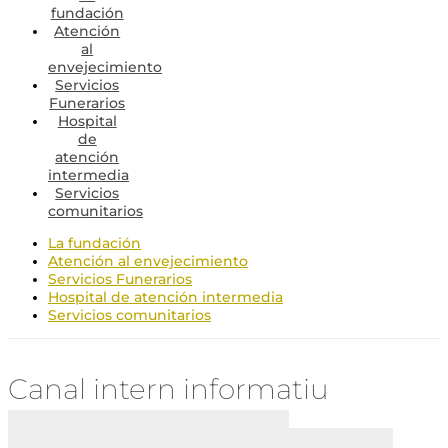
fundación
Atención
al
envejecimiento
Servicios
Funerarios
Hospital
de
atención
intermedia
Servicios
comunitarios
La fundación
Atención al envejecimiento
Servicios Funerarios
Hospital de atención intermedia
Servicios comunitarios
Canal intern informatiu
Accés Fundació Santa Susanna