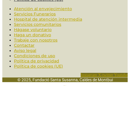
Atención al envejecimiento
Servicios Funerarios
Hospital de atención intermedia
Servicios comunitarios
Hágase voluntario
Haga un donativo
Trabaje con nosotros
Contactar
Aviso legal
Condiciones de uso
Política de privacidad
Política de cookies (UE)
Instagram
X-twitter
Youtube
© 2025, Fundació Santa Susanna, Caldes de Montbui