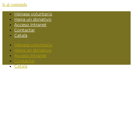
Ir al contenido
Hágase voluntario
Haga un donativo
Acceso Intranet
Contactar
Català
Hágase voluntario
Haga un donativo
Acceso Intranet
Contactar
Català