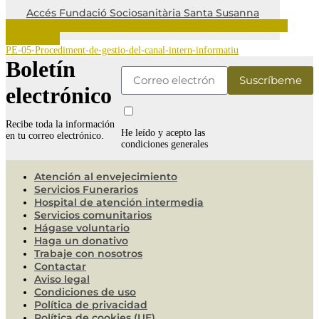
Accés Fundació Sociosanitària Santa Susanna
Descarregar el Procediment de gestió del canal intern
informatiu
PE-05-Procediment-de-gestio-del-canal-intern-informatiu
Boletín
electrónico
Recibe toda la información
He leído y acepto las
en tu correo electrónico.
condiciones generales
Atención al envejecimiento
Servicios Funerarios
Hospital de atención intermedia
Servicios comunitarios
Hágase voluntario
Haga un donativo
Trabaje con nosotros
Contactar
Aviso legal
Condiciones de uso
Política de privacidad
Política de cookies (UE)