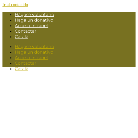
Ir al contenido
Hágase voluntario
Haga un donativo
Acceso Intranet
Contactar
Català
Hágase voluntario
Haga un donativo
Acceso Intranet
Contactar
Català