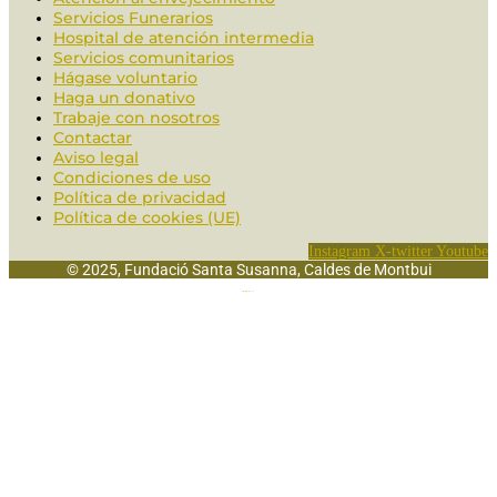
Servicios Funerarios
Hospital de atención intermedia
Servicios comunitarios
Hágase voluntario
Haga un donativo
Trabaje con nosotros
Contactar
Aviso legal
Condiciones de uso
Política de privacidad
Política de cookies (UE)
Instagram
X-twitter
Youtube
© 2025, Fundació Santa Susanna, Caldes de Montbui