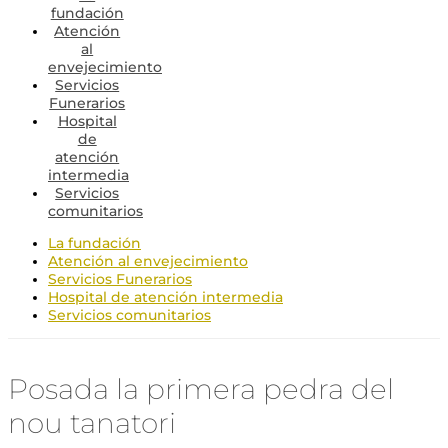
fundación
Atención
al
envejecimiento
Servicios
Funerarios
Hospital
de
atención
intermedia
Servicios
comunitarios
La fundación
Atención al envejecimiento
Servicios Funerarios
Hospital de atención intermedia
Servicios comunitarios
Posada la primera pedra del
nou tanatori