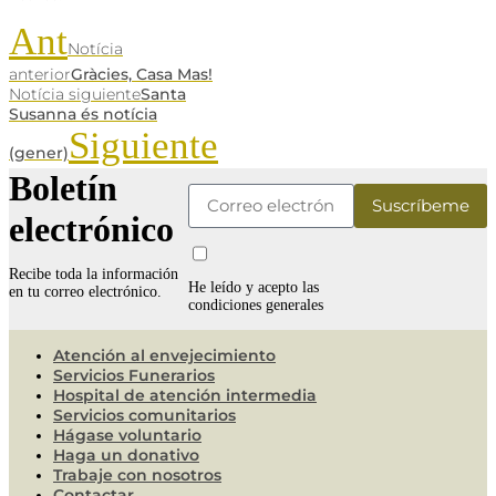
Ant
Notícia
anterior
Gràcies, Casa Mas!
Notícia siguiente
Santa
Susanna és notícia
Siguiente
(gener)
Boletín
electrónico
Recibe toda la información
He leído y acepto las
en tu correo electrónico.
condiciones generales
Atención al envejecimiento
Servicios Funerarios
Hospital de atención intermedia
Servicios comunitarios
Hágase voluntario
Haga un donativo
Trabaje con nosotros
Contactar