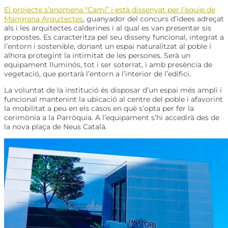
El projecte s’anomena “Camí” i està dissenyat per l’equip de
Mangrana Arquitectes
, guanyador del concurs d’idees adreçat
als i les arquitectes calderines i al qual es van presentar sis
propostes. Es caracteritza pel seu disseny funcional, integrat a
l’entorn i sostenible, donant un espai naturalitzat al poble i
alhora protegint la intimitat de les persones. Serà un
equipament lluminós, tot i ser soterrat, i amb presència de
vegetació, que portarà l’entorn a l’interior de l’edifici.
La voluntat de la institució és disposar d’un espai més ampli i
funcional mantenint la ubicació al centre del poble i afavorint
la mobilitat a peu en els casos en què s’opta per fer la
cerimònia a la Parròquia. A l’equipament s’hi accedirà des de
la nova plaça de Neus Català.