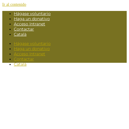
Ir al contenido
Hágase voluntario
Haga un donativo
Acceso Intranet
Contactar
Català
Hágase voluntario
Haga un donativo
Acceso Intranet
Contactar
Català